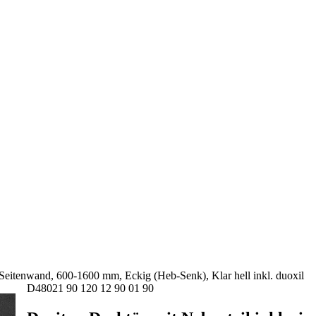
Duschsysteme
Waschtische
s zum Duschservice
Waschtischarmaturen
Kataloge
-
aß buchen
WCs
Design-Heizkörper: Technisc
age buchen
WC-Sitze
Übersicht
r Service: Dusche sanieren
Heizkörper
Montagevideos
en
Handbrausen
Leistungserklärungen
Brauseschläuche
Lieferkettensorgfaltspflichten
Dusch-Thermostate
Duschwannen Zuschnitt-Form
Wannen-Thermostate
nd
Duschrückwände
Duschkabinen
e Seitenwand, 600-1600 mm, Eckig (Heb-Senk), Klar hell inkl. duoxil
D48021 90 120 12 90 01 90