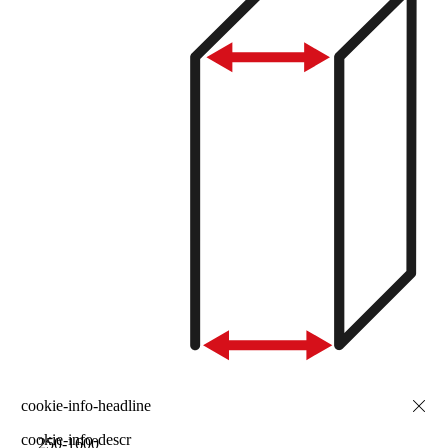
cookie-info-descr
250-1600