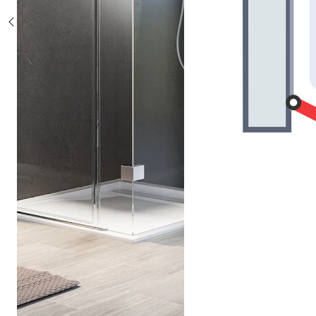
Sonderposten %
Alle Duschsysteme
mit Einhebelmischer
mit Thermostat
mit Thermostat und Ablage
mit Umsteller
mit Umsteller und Ablage
Sonderposten %