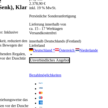
e
2.378,90
€
Senk), Klar
inkl. 19 % MwSt.
Persönliche Sonderanfertigung
Lieferung innerhalb von
ca. 15 - 17 Werktagen
: Inklusive
Versandkostenfrei
eit, reduziert den
innerhalb Deutschlands (Festland)
es Bewegen der
Lieferland
Deutschland
*
Österreich
Niederlande
tehenden Regalen,
vor der Duschtür
Unverbindliches Angebot
Bezahlmöglichkeiten
beziehungsweise das
ßen vor der Dusche