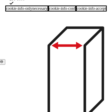
cookie-info-onlynecessary
cookie-info-conf
cookie-info-accept