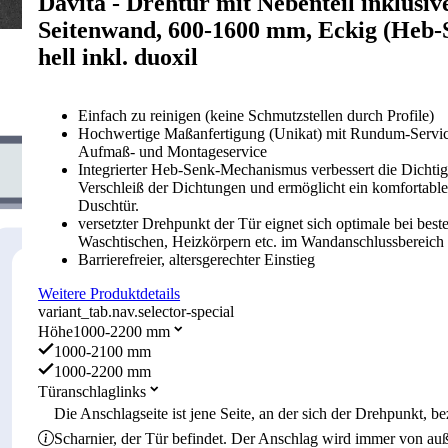
Davita - Drehtür mit Nebenteil inklusiv
Seitenwand, 600-1600 mm, Eckig (Heb-
hell inkl. duoxil
Einfach zu reinigen (keine Schmutzstellen durch Profile)
Hochwertige Maßanfertigung (Unikat) mit Rundum-Service
Aufmaß- und Montageservice
Integrierter Heb-Senk-Mechanismus verbessert die Dichtigk
Verschleiß der Dichtungen und ermöglicht ein komfortabl
Duschtür.
versetzter Drehpunkt der Tür eignet sich optimale bei bes
Waschtischen, Heizkörpern etc. im Wandanschlussbereich 
Barrierefreier, altersgerechter Einstieg
Weitere Produktdetails
variant_tab.nav.selector-special
Höhe
1000-2200 mm
1000-2100 mm
1000-2200 mm
Türanschlag
links
Die Anschlagseite ist jene Seite, an der sich der Drehpunkt, 
Scharnier, der Tür befindet. Der Anschlag wird immer von au