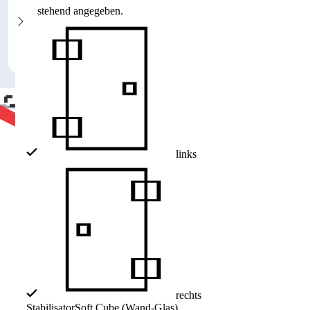
stehend angegeben.
links
rechts
Stabilisator
Soft Cube (Wand-Glas)