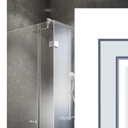
Drehpunkttür
Runddusche
Drehfalttür
Pendeltür
Schiebetür
Seitenwand
Alle Duschwannen
Quadrat
Rechteck
Rund
Fünfeck
Halbkreis
Sonderposten %
Alle Duschrückwände
Unsere Duschrückwände-Dekore
Softtouch
Hochglanz
Dekor
Foto
Individuell
Farbe
SCHÖNER WOHNEN-Kollektion
Musterplättchen