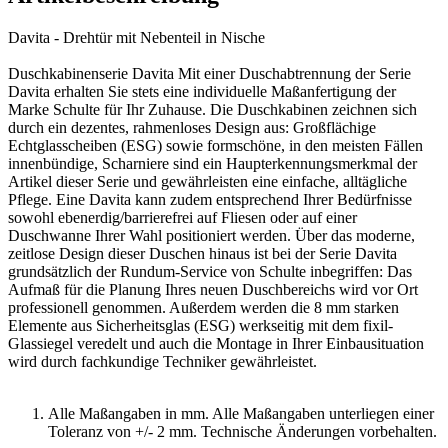
Davita - Drehtür mit Nebenteil in Nische
Duschkabinenserie Davita Mit einer Duschabtrennung der Serie
Davita erhalten Sie stets eine individuelle Maßanfertigung der
Marke Schulte für Ihr Zuhause. Die Duschkabinen zeichnen sich
durch ein dezentes, rahmenloses Design aus: Großflächige
Echtglasscheiben (ESG) sowie formschöne, in den meisten Fällen
innenbündige, Scharniere sind ein Haupterkennungsmerkmal der
Artikel dieser Serie und gewährleisten eine einfache, alltägliche
Pflege. Eine Davita kann zudem entsprechend Ihrer Bedürfnisse
sowohl ebenerdig/barrierefrei auf Fliesen oder auf einer
Duschwanne Ihrer Wahl positioniert werden. Über das moderne,
zeitlose Design dieser Duschen hinaus ist bei der Serie Davita
grundsätzlich der Rundum-Service von Schulte inbegriffen: Das
Aufmaß für die Planung Ihres neuen Duschbereichs wird vor Ort
professionell genommen. Außerdem werden die 8 mm starken
Elemente aus Sicherheitsglas (ESG) werkseitig mit dem fixil-
Glassiegel veredelt und auch die Montage in Ihrer Einbausituation
wird durch fachkundige Techniker gewährleistet.
Alle Maßangaben in mm. Alle Maßangaben unterliegen einer
Toleranz von +/- 2 mm. Technische Änderungen vorbehalten.