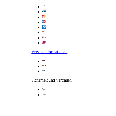
Glasart /-dekor: Klar hell
Versandinformationen
Sicherheit und Vertrauen