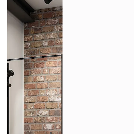
Drehpunkttür
Runddusche
Drehfalttür
Pendeltür
Schiebetür
Seitenwand
Alle Duschwannen
Quadrat
Rechteck
Rund
Fünfeck
Halbkreis
Sonderposten %
Alle Duschrückwände
Unsere Duschrückwände-Dekore
Softtouch
Hochglanz
Dekor
Foto
Individuell
Farbe
SCHÖNER WOHNEN-Kollektion
Musterplättchen