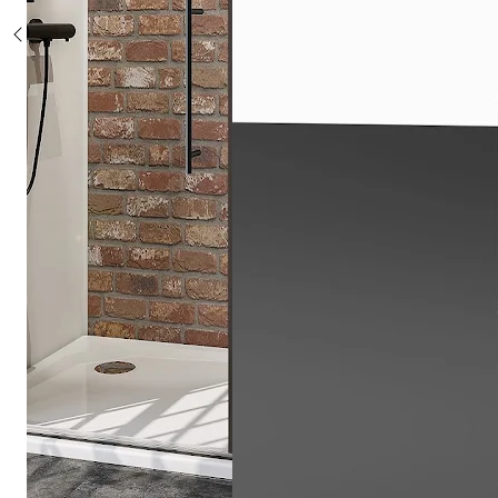
Sonderposten %
Alle Duschsysteme
mit Einhebelmischer
mit Thermostat
mit Thermostat und Ablage
mit Umsteller
mit Umsteller und Ablage
Sonderposten %