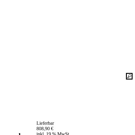
Kontaktieren Sie uns einfach. Unsere Bad-
he
Experten helfen Ihnen gerne weiter und
finden mit Ihnen zusammen die optimale
Lösung für Ihr neues Bad oder Ihre
Duschplatz Sanierung.
gesetz
ular
Kontakt
📞 Tel.:
+49 2935 9653-500
📧 E-Mail:
online-service@schulte.de
📝
Formular
Lieferbar
Ausstellung & Werksverkauf
808,90
€
inkl. 19 % MwSt.