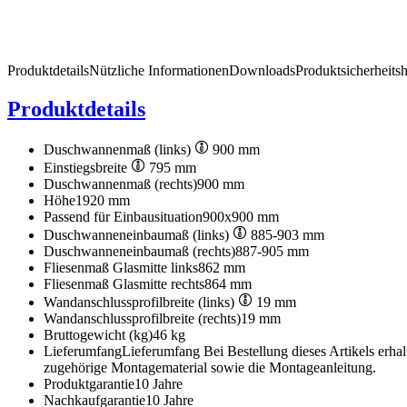
Produktdetails
Nützliche Informationen
Downloads
Produktsicherheits
Produktdetails
Duschwannenmaß (links)
900 mm
Einstiegsbreite
795 mm
Duschwannenmaß (rechts)
900 mm
Höhe
1920 mm
Passend für Einbausituation
900x900 mm
Duschwanneneinbaumaß (links)
885-903 mm
Duschwanneneinbaumaß (rechts)
887-905 mm
Fliesenmaß Glasmitte links
862 mm
Fliesenmaß Glasmitte rechts
864 mm
Wandanschlussprofilbreite (links)
19 mm
Wandanschlussprofilbreite (rechts)
19 mm
Bruttogewicht (kg)
46 kg
Lieferumfang
Lieferumfang Bei Bestellung dieses Artikels erha
zugehörige Montagematerial sowie die Montageanleitung.
Produktgarantie
10 Jahre
Nachkaufgarantie
10 Jahre