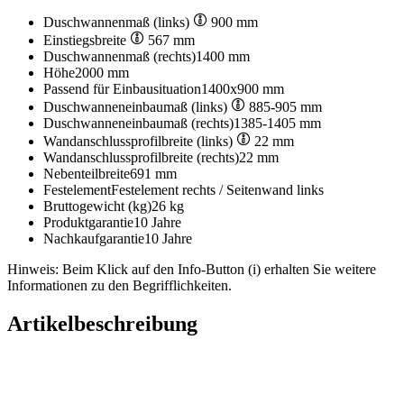
Duschwannenmaß (links)
900 mm
Einstiegsbreite
567 mm
Duschwannenmaß (rechts)
1400 mm
Höhe
2000 mm
Passend für Einbausituation
1400x900 mm
Duschwanneneinbaumaß (links)
885-905 mm
Duschwanneneinbaumaß (rechts)
1385-1405 mm
Wandanschlussprofilbreite (links)
22 mm
Wandanschlussprofilbreite (rechts)
22 mm
Nebenteilbreite
691 mm
Festelement
Festelement rechts / Seitenwand links
Bruttogewicht (kg)
26 kg
Produktgarantie
10 Jahre
Nachkaufgarantie
10 Jahre
Hinweis: Beim Klick auf den Info-Button (i) erhalten Sie weitere
Informationen zu den Begrifflichkeiten.
Artikelbeschreibung
Toura - Schiebetür mit Rollen unten inklusive Seitenwand