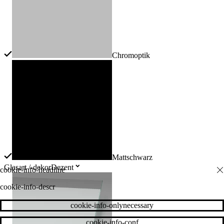
Chromoptik
Mattschwarz
Glasart /-dekor
Dezent
cookie-info-descr
cookie-info-onlynecessary
cookie-info-conf