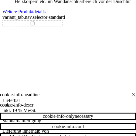
Heizkörpern etc. im Wandanschlussbereich vor der Duschtür
Weitere Produktdetails
variant_tab.nav.selector-standard
variant_tab.nav.selector-special
Lieferbar
cookie-info-descr
569,00
€
inkl. 19 % MwSt.
cookie-info-onlynecessary
Standardanfertigung
cookie-info-conf
Lieferung innerhalb von