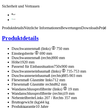
Sicherheit und Vertrauen
Produktdetails
Nützliche Informationen
Bewertungen
Downloads
Produ
Produktdetails
Duschwannenmaß (links)
750 mm
Einstiegsbreite
690 mm
Duschwannenmaß (rechts)
900 mm
Höhe
1920 mm
Passend für Einbausituation
750x900 mm
Duschwanneneinbaumaß (links)
735-753 mm
Duschwanneneinbaumaß (rechts)
885-903 mm
Fliesenmaß Glasmitte links
712 mm
Fliesenmaß Glasmitte rechts
862 mm
Wandanschlussprofilbreite (links)
19 mm
Wandanschlussprofilbreite (rechts)
19 mm
Nebenteilbreite
Links 207 / Rechts 357 mm
Bruttogewicht (kg)
44 kg
Produktgarantie
10 Jahre