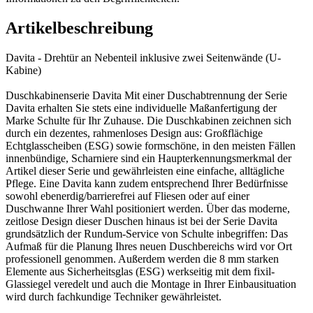
Artikelbeschreibung
Davita - Drehtür an Nebenteil inklusive zwei Seitenwände (U-
Kabine)
Duschkabinenserie Davita Mit einer Duschabtrennung der Serie
Davita erhalten Sie stets eine individuelle Maßanfertigung der
Marke Schulte für Ihr Zuhause. Die Duschkabinen zeichnen sich
durch ein dezentes, rahmenloses Design aus: Großflächige
Echtglasscheiben (ESG) sowie formschöne, in den meisten Fällen
innenbündige, Scharniere sind ein Haupterkennungsmerkmal der
Artikel dieser Serie und gewährleisten eine einfache, alltägliche
Pflege. Eine Davita kann zudem entsprechend Ihrer Bedürfnisse
sowohl ebenerdig/barrierefrei auf Fliesen oder auf einer
Duschwanne Ihrer Wahl positioniert werden. Über das moderne,
zeitlose Design dieser Duschen hinaus ist bei der Serie Davita
grundsätzlich der Rundum-Service von Schulte inbegriffen: Das
Aufmaß für die Planung Ihres neuen Duschbereichs wird vor Ort
professionell genommen. Außerdem werden die 8 mm starken
Elemente aus Sicherheitsglas (ESG) werkseitig mit dem fixil-
Glassiegel veredelt und auch die Montage in Ihrer Einbausituation
wird durch fachkundige Techniker gewährleistet.