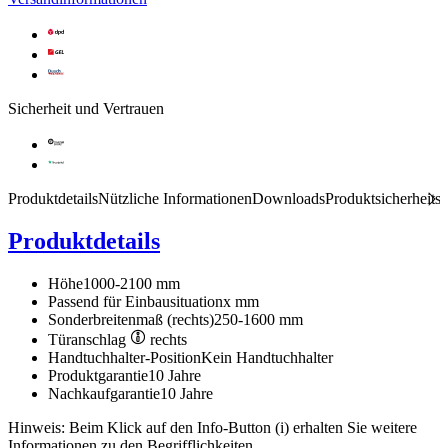
Sicherheit und Vertrauen
Produktdetails
Nützliche Informationen
Downloads
Produktsicherheits
Produktdetails
Höhe
1000-2100 mm
Passend für Einbausituation
x mm
Sonderbreitenmaß (rechts)
250-1600 mm
Türanschlag
rechts
Handtuchhalter-Position
Kein Handtuchhalter
Produktgarantie
10 Jahre
Nachkaufgarantie
10 Jahre
Hinweis: Beim Klick auf den Info-Button (i) erhalten Sie weitere
Informationen zu den Begrifflichkeiten.