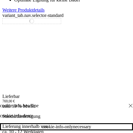
Weitere Produktdetails
variant_tab.nav.selector-standard
variant_tab.nav.selector-special
Lieferbar
769,00
€
inkl. 19 % MwSt.
cookie-info-descr
Standardanfertigung
Lieferung innerhalb von
cookie-info-onlynecessary
ca. 10 - 12 Werktagen