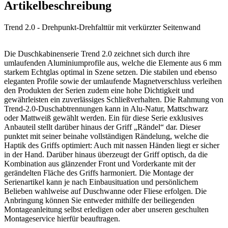
Artikelbeschreibung
Trend 2.0 - Drehpunkt-Drehfalttür mit verkürzter Seitenwand
Die Duschkabinenserie Trend 2.0 zeichnet sich durch ihre
umlaufenden Aluminiumprofile aus, welche die Elemente aus 6 mm
starkem Echtglas optimal in Szene setzen. Die stabilen und ebenso
eleganten Profile sowie der umlaufende Magnetverschluss verleihen
den Produkten der Serien zudem eine hohe Dichtigkeit und
gewährleisten ein zuverlässiges Schließverhalten. Die Rahmung von
Trend-2.0-Duschabtrennungen kann in Alu-Natur, Mattschwarz
oder Mattweiß gewählt werden. Ein für diese Serie exklusives
Anbauteil stellt darüber hinaus der Griff „Rändel“ dar. Dieser
punktet mit seiner beinahe vollständigen Rändelung, welche die
Haptik des Griffs optimiert: Auch mit nassen Händen liegt er sicher
in der Hand. Darüber hinaus überzeugt der Griff optisch, da die
Kombination aus glänzender Front und Vorderkante mit der
gerändelten Fläche des Griffs harmoniert. Die Montage der
Serienartikel kann je nach Einbausituation und persönlichem
Belieben wahlweise auf Duschwanne oder Fliese erfolgen. Die
Anbringung können Sie entweder mithilfe der beiliegenden
Montageanleitung selbst erledigen oder aber unseren geschulten
Montageservice hierfür beauftragen.