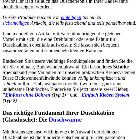
sowohl Ihr Bad als auch das Duscherlebnis in Ihrer Badewanne
deutlich steigern werden.
Unsere Produkte reichen von
einteiligen
bis hin zu
siebenteiligen
Artikeln, die teils feststehend und teils pendelbar sind.
Jene mehrteiligen Artikel mit Faltoption bringen die gleichen
Vorteile mit sich, die eine Drehfalttür oder eine Falttür für
Duschkabinen ebenfalls aufweisen: Sie lassen sich bequem
zusammenfalten und schmeicheln kleinen Räumen.
Entdecken Sie unsere vielfältige Produktpalette und finden Sie die,
für Sie optimale, Badewannenfaltwand. Ein besonderes
Schulte
Special
sind jene Varianten mit unseren praktischen Klebesystemen:
Diese Badewannenfaltwände können
völlig unkompliziert und
schnell
in Ihrer Einbausituation montiert werden – ganz ohne
unliebsame Bohrlöcher. Entdecken Sie jetzt unsere zwei Kleber,
"
Einfach ohne Bohren
(Typ 1)"
und
"
Einfach Kleben System
(Typ 2)"
.
Das richtige Fundament Ihrer Duschkabine
(Glasdusche): Die
Duschwanne
Mindestens genauso wichtig wie die Auswahl der richtigen
Duschkabine ist die fundierte Entscheidung für den passenden