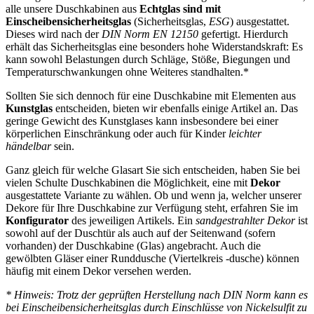
alle unsere Duschkabinen aus
Echtglas sind mit
Einscheibensicherheitsglas
(Sicherheitsglas,
ESG
) ausgestattet.
Dieses wird nach der
DIN Norm EN 12150
gefertigt. Hierdurch
erhält das Sicherheitsglas eine besonders hohe Widerstandskraft: Es
kann sowohl Belastungen durch Schläge, Stöße, Biegungen und
Temperaturschwankungen ohne Weiteres standhalten.*
Sollten Sie sich dennoch für eine Duschkabine mit Elementen aus
Kunstglas
entscheiden, bieten wir ebenfalls einige Artikel an. Das
geringe Gewicht des Kunstglases kann insbesondere bei einer
körperlichen Einschränkung oder auch für Kinder
leichter
händelbar
sein.
Ganz gleich für welche Glasart Sie sich entscheiden, haben Sie bei
vielen Schulte Duschkabinen die Möglichkeit, eine mit
Dekor
ausgestattete Variante zu wählen. Ob und wenn ja, welcher unserer
Dekore für Ihre Duschkabine zur Verfügung steht, erfahren Sie im
Konfigurator
des jeweiligen Artikels. Ein
sandgestrahlter Dekor
ist
sowohl auf der Duschtür als auch auf der Seitenwand (sofern
vorhanden) der Duschkabine (Glas) angebracht. Auch die
gewölbten Gläser einer Runddusche (Viertelkreis -dusche) können
häufig mit einem Dekor versehen werden.
* Hinweis: Trotz der geprüften Herstellung nach DIN Norm kann es
bei Einscheibensicherheitsglas durch Einschlüsse von Nickelsulfit zu