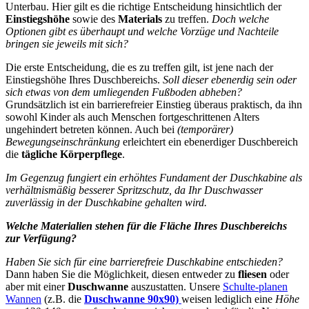
Unterbau. Hier gilt es die richtige Entscheidung hinsichtlich der
Einstiegshöhe
sowie des
Materials
zu treffen.
Doch welche
Optionen gibt es überhaupt und welche Vorzüge und Nachteile
bringen sie jeweils mit sich?
Die erste Entscheidung, die es zu treffen gilt, ist jene nach der
Einstiegshöhe Ihres Duschbereichs.
Soll dieser ebenerdig sein oder
sich etwas von dem umliegenden Fußboden abheben?
Grundsätzlich ist ein barrierefreier Einstieg überaus praktisch, da ihn
sowohl Kinder als auch Menschen fortgeschrittenen Alters
ungehindert betreten können. Auch bei
(temporärer)
Bewegungseinschränkung
erleichtert ein ebenerdiger Duschbereich
die
tägliche Körperpflege
.
Im Gegenzug fungiert ein erhöhtes Fundament der Duschkabine als
verhältnismäßig besserer Spritzschutz, da Ihr Duschwasser
zuverlässig in der Duschkabine gehalten wird.
Welche Materialien stehen für die Fläche Ihres Duschbereichs
zur Verfügung?
Haben Sie sich für eine barrierefreie Duschkabine entschieden?
Dann haben Sie die Möglichkeit, diesen entweder zu
fliesen
oder
aber mit einer
Duschwanne
auszustatten. Unsere
Schulte-planen
Wannen
(z.B. die
Duschwanne 90x90)
weisen lediglich eine
Höhe