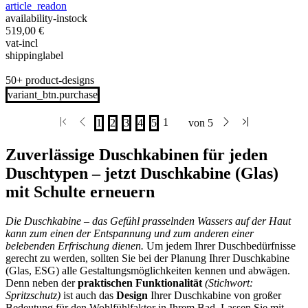
article_readon
availability-instock
519,00
€
vat-incl
shippinglabel
50+ product-designs
variant_btn.purchase
Zuverlässige Duschkabinen für jeden
Duschtypen – jetzt Duschkabine (Glas)
mit Schulte erneuern
Die Duschkabine – das Gefühl prasselnden Wassers auf der Haut
kann zum einen der Entspannung und zum anderen einer
belebenden Erfrischung dienen.
Um jedem Ihrer Duschbedürfnisse
gerecht zu werden, sollten Sie bei der Planung Ihrer Duschkabine
(Glas, ESG) alle Gestaltungsmöglichkeiten kennen und abwägen.
Denn neben der
praktischen Funktionalität
(Stichwort:
Spritzschutz)
ist auch das
Design
Ihrer Duschkabine von großer
Bedeutung für den Wohlfühlfaktor in Ihrem Bad. Lassen Sie mit