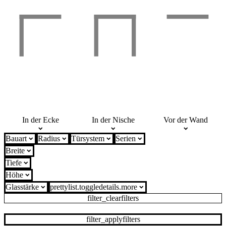
In der Ecke
In der Nische
Vor der Wand
Bauart
Radius
Türsystem
Serien
Breite
Tiefe
Höhe
Glasstärke
prettylist.toggledetails.more
filter_clearfilters
filter_applyfilters