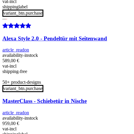
vat-incl
shippinglabel
variant_btn.purchase
Alexa Style 2.0 - Pendeltür mit Seitenwand
article_readon
availability-instock
589,00
€
vat-incl
shipping-free
50+ product-designs
variant_btn.purchase
MasterClass - Schiebetür in Nische
article_readon
availability-instock
959,00
€
vat-incl