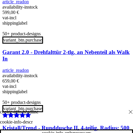
article_readon
availability-instock
599,00
€
vat-incl
shippinglabel
50+ product-designs
variant_btn.purchase
Garant 2.0 - Drehfalttür 2-tlg. an Nebenteil als Walk
In
article_readon
availability-instock
659,00
€
vat-incl
shippinglabel
50+ product-designs
variant_btn.purchase
cookie-info-descr
Kristall/Trend - Runddusche II, 4-teilig, Radius: 500
cookie-info-onlynecessary