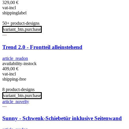
329,00
€
vat-incl
shippinglabel
50+ product-designs
variant_btn.purchase
Trend 2.0 - Frontteil alleinstehend
article_readon
availability-instock
409,00
€
vat-incl
shipping-free
8 product-designs
variant_btn.purchase
article_novelty
Sunny - Schwenk-Schiebetür inklusive Seitenwand