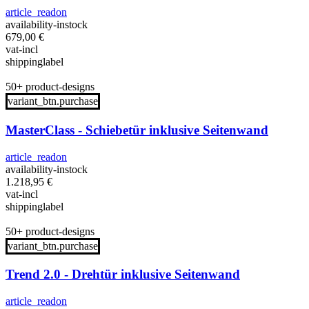
article_readon
availability-instock
679,00
€
vat-incl
shippinglabel
50+ product-designs
variant_btn.purchase
MasterClass - Schiebetür inklusive Seitenwand
article_readon
availability-instock
1.218,95
€
vat-incl
shippinglabel
50+ product-designs
variant_btn.purchase
Trend 2.0 - Drehtür inklusive Seitenwand
article_readon