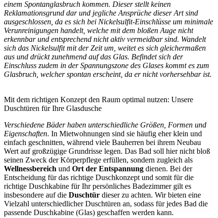
einem Spontanglasbruch kommen. Dieser stellt keinen
Reklamationsgrund dar und jegliche Ansprüche dieser Art sind
ausgeschlossen, da es sich bei Nickelsulfit-Einschlüsse um minimale
Verunreinigungen handelt, welche mit dem bloßen Auge nicht
erkennbar und entsprechend nicht aktiv vermeidbar sind. Wandelt
sich das Nickelsulfit mit der Zeit um, weitet es sich gleichermaßen
aus und drückt zunehmend auf das Glas. Befindet sich der
Einschluss zudem in der Spannungszone des Glases kommt es zum
Glasbruch, welcher spontan erscheint, da er nicht vorhersehbar ist.
Mit dem richtigen Konzept den Raum optimal nutzen: Unsere
Duschtüren für Ihre Glasdusche
Verschiedene Bäder haben unterschiedliche Größen, Formen und
Eigenschaften
. In Mietwohnungen sind sie häufig eher klein und
einfach geschnitten, während viele Bauherren bei ihrem Neubau
Wert auf großzügige Grundrisse legen. Das Bad soll hier nicht bloß
seinen Zweck der Körperpflege erfüllen, sondern zugleich als
Wellnessbereich
und
Ort der Entspannung
dienen. Bei der
Entscheidung für das richtige Duschkonzept und somit für die
richtige Duschkabine für Ihr persönliches Badezimmer gilt es
insbesondere auf die
Duschtür
dieser zu achten. Wir bieten eine
Vielzahl unterschiedlicher Duschtüren an, sodass für jedes Bad die
passende Duschkabine (Glas) geschaffen werden kann.