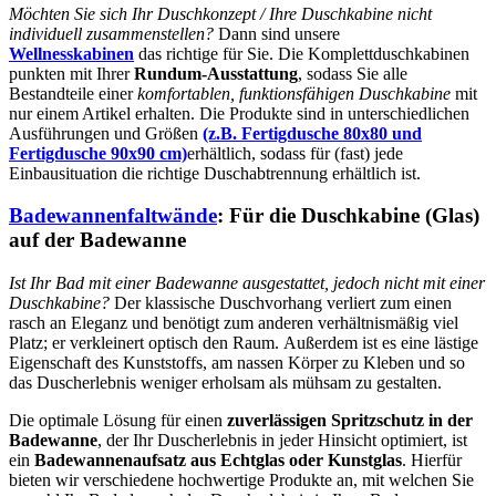
Möchten Sie sich Ihr Duschkonzept / Ihre Duschkabine nicht
individuell zusammenstellen?
Dann sind unsere
Wellnesskabinen
das richtige für Sie. Die Komplettduschkabinen
punkten mit Ihrer
Rundum-Ausstattung
, sodass Sie alle
Bestandteile einer
komfortablen, funktionsfähigen Duschkabine
mit
nur einem Artikel erhalten. Die Produkte sind in unterschiedlichen
Ausführungen und Größen
(z.B. Fertigdusche 80x80 und
Fertigdusche 90x90 cm)
erhältlich, sodass für (fast) jede
Einbausituation die richtige Duschabtrennung erhältlich ist.
Badewannenfaltwände
: Für die Duschkabine (Glas)
auf der Badewanne
Ist Ihr Bad mit einer Badewanne ausgestattet, jedoch nicht mit einer
Duschkabine?
Der klassische Duschvorhang verliert zum einen
rasch an Eleganz und benötigt zum anderen verhältnismäßig viel
Platz; er verkleinert optisch den Raum. Außerdem ist es eine lästige
Eigenschaft des Kunststoffs, am nassen Körper zu Kleben und so
das Duscherlebnis weniger erholsam als mühsam zu gestalten.
Die optimale Lösung für einen
zuverlässigen Spritzschutz in der
Badewanne
, der Ihr Duscherlebnis in jeder Hinsicht optimiert, ist
ein
Badewannenaufsatz aus Echtglas oder Kunstglas
. Hierfür
bieten wir verschiedene hochwertige Produkte an, mit welchen Sie