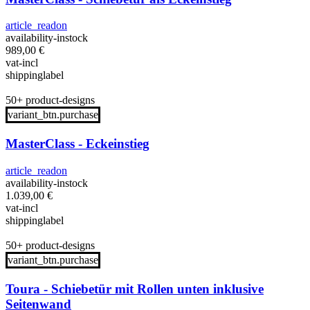
article_readon
availability-instock
989,00
€
vat-incl
shippinglabel
50+ product-designs
variant_btn.purchase
MasterClass - Eckeinstieg
article_readon
availability-instock
1.039,00
€
vat-incl
shippinglabel
50+ product-designs
variant_btn.purchase
Toura - Schiebetür mit Rollen unten inklusive
Seitenwand