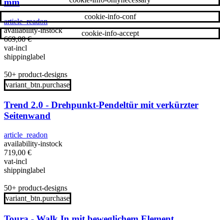
mm
cookie-info-conf
article_readon
availability-instock
cookie-info-accept
669,00
€
vat-incl
shippinglabel
50+ product-designs
variant_btn.purchase
Trend 2.0 - Drehpunkt-Pendeltür mit verkürzter
Seitenwand
article_readon
availability-instock
719,00
€
vat-incl
shippinglabel
50+ product-designs
variant_btn.purchase
Toura - Walk In mit beweglichem Element