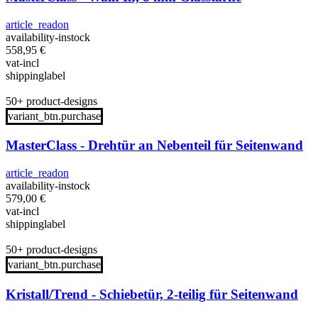
article_readon
availability-instock
558,95
€
vat-incl
shippinglabel
50+ product-designs
variant_btn.purchase
MasterClass - Drehtür an Nebenteil für Seitenwand
article_readon
availability-instock
579,00
€
vat-incl
shippinglabel
50+ product-designs
variant_btn.purchase
Kristall/Trend - Schiebetür, 2-teilig für Seitenwand