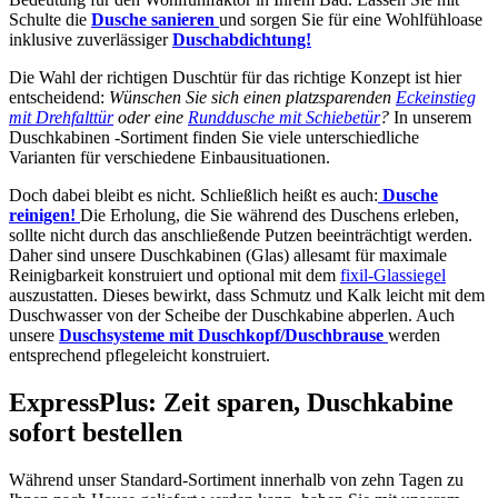
Schulte die
Dusche sanieren
und sorgen Sie für eine Wohlfühloase
inklusive zuverlässiger
Duschabdichtung!
Die Wahl der richtigen Duschtür für das richtige Konzept ist hier
entscheidend:
Wünschen Sie sich einen platzsparenden
Eckeinstieg
mit Drehfalttür
oder eine
Runddusche mit Schiebetür
?
In unserem
Duschkabinen -Sortiment finden Sie viele unterschiedliche
Varianten für verschiedene Einbausituationen.
Doch dabei bleibt es nicht. Schließlich heißt es auch:
Dusche
reinigen!
Die Erholung, die Sie während des Duschens erleben,
sollte nicht durch das anschließende Putzen beeinträchtigt werden.
Daher sind unsere Duschkabinen (Glas) allesamt für maximale
Reinigbarkeit konstruiert und optional mit dem
fixil-Glassiegel
auszustatten. Dieses bewirkt, dass Schmutz und Kalk leicht mit dem
Duschwasser von der Scheibe der Duschkabine abperlen. Auch
unsere
Duschsysteme mit Duschkopf/Duschbrause
werden
entsprechend pflegeleicht konstruiert.
ExpressPlus: Zeit sparen, Duschkabine
sofort bestellen
Während unser Standard-Sortiment innerhalb von zehn Tagen zu