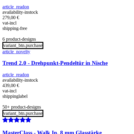
article_readon
availability-instock
279,00
€
vat-incl
shipping-free
6 product-designs
variant_btn.purchase
article_novelty
Trend 2.0 - Drehpunkt-Pendeltür in Nische
article_readon
availability-instock
439,00
€
vat-incl
shippinglabel
50+ product-designs
variant_btn.purchase
MasterClass - Walk In, 8 mm Glasstärke