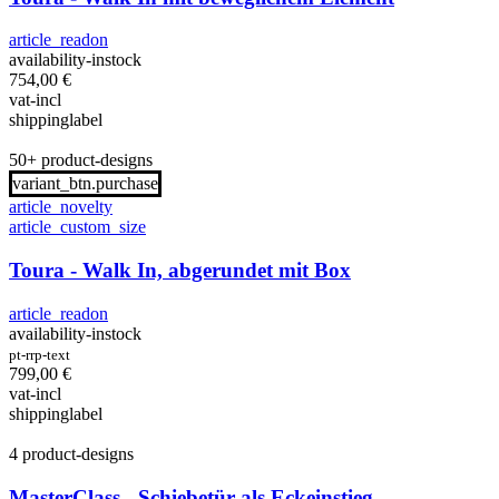
article_readon
availability-instock
754,00
€
vat-incl
shippinglabel
50+ product-designs
variant_btn.purchase
article_novelty
article_custom_size
Toura - Walk In, abgerundet mit Box
article_readon
availability-instock
pt-rrp-text
799,00
€
vat-incl
shippinglabel
4 product-designs
MasterClass - Schiebetür als Eckeinstieg