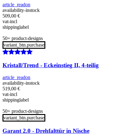
article_readon
availability-instock
509,00
€
vat-incl
shippinglabel
50+ product-designs
variant_btn.purchase
Kristall/Trend - Eckeinstieg II, 4-teilig
article_readon
availability-instock
519,00
€
vat-incl
shippinglabel
50+ product-designs
variant_btn.purchase
Garant 2.0 - Drehfalttür in Nische