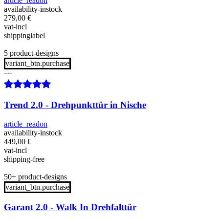
article_readon
availability-instock
279,00
€
vat-incl
shippinglabel
5 product-designs
variant_btn.purchase
Trend 2.0 - Drehpunkttür in Nische
article_readon
availability-instock
449,00
€
vat-incl
shipping-free
50+ product-designs
variant_btn.purchase
Garant 2.0 - Walk In Drehfalttür