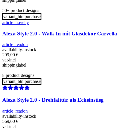
shippinglabel
50+ product-designs
variant_btn.purchase
article_novelty
Alexa Style 2.0 - Walk In mit Glasdekor Carvella
article_readon
availability-instock
299,00
€
vat-incl
shippinglabel
8 product-designs
variant_btn.purchase
Alexa Style 2.0 - Drehfalttür als Eckeinstieg
article_readon
availability-instock
569,00
€
vat-incl