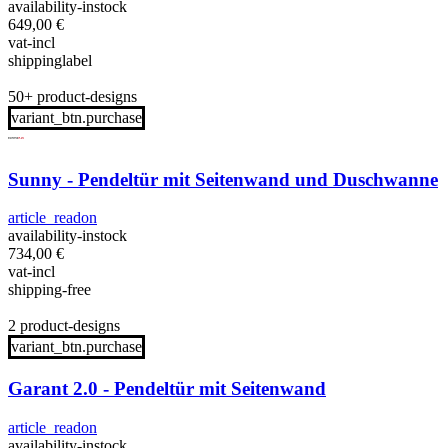
availability-instock
649,00
€
vat-incl
shippinglabel
50+ product-designs
variant_btn.purchase
Sunny - Pendeltür mit Seitenwand und Duschwanne
article_readon
availability-instock
734,00
€
vat-incl
shipping-free
2 product-designs
variant_btn.purchase
Garant 2.0 - Pendeltür mit Seitenwand
article_readon
availability-instock