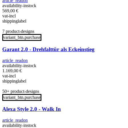
article_readon
availability-instock
569,00
€
vat-incl
shippinglabel
7 product-designs
variant_btn.purchase
Garant 2.0 - Drehfalttür als Eckeinstieg
article_readon
availability-instock
1.169,00
€
vat-incl
shippinglabel
50+ product-designs
variant_btn.purchase
Alexa Style 2.0 - Walk In
article_readon
availability-instock