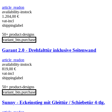
article_readon
availability-instock
1.204,00
€
vat-incl
shippinglabel
50+ product-designs
variant_btn.purchase
Garant 2.0 - Drehfalttür inklusive Seitenwand
article_readon
availability-instock
819,00
€
vat-incl
shippinglabel
50+ product-designs
variant_btn.purchase
Sunny - Eckeinstieg mit Gleittür / Schiebetür 4-tlg.