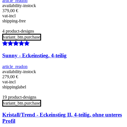
article_readon
availability-instock
379,00
€
vat-incl
shipping-free
4 product-designs
variant_btn.purchase
Sunny - Eckeinstieg, 4-teilig
article_readon
availability-instock
279,00
€
vat-incl
shippinglabel
19 product-designs
variant_btn.purchase
Kristall/Trend - Eckeinstieg II, 4-teilig, ohne unteres
Profil