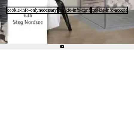
cookie-info-onlynecessary
cookie-info-conf
cookie-info-accept