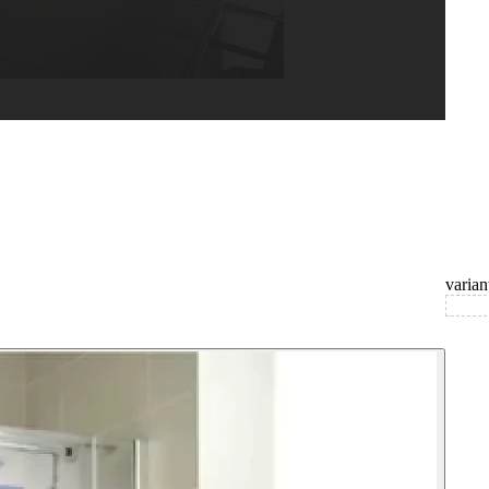
varian
varian