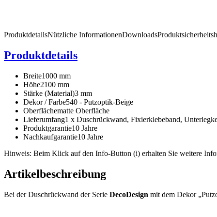
Produktdetails
Nützliche Informationen
Downloads
Produktsicherheits
Produktdetails
Breite
1000 mm
Höhe
2100 mm
Stärke (Material)
3 mm
Dekor / Farbe
540 - Putzoptik-Beige
Oberfläche
matte Oberfläche
Lieferumfang
1 x Duschrückwand, Fixierklebeband, Unterlegke
Produktgarantie
10 Jahre
Nachkaufgarantie
10 Jahre
Hinweis: Beim Klick auf den Info-Button (i) erhalten Sie weitere Info
Artikelbeschreibung
Bei der Duschrückwand der Serie
DecoDesign
mit dem Dekor „Putzo