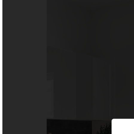
Drehpunkttür
Runddusche
Drehfalttür
Pendeltür
Schiebetür
Seitenwand
Alle Duschwannen
Quadrat
Rechteck
Rund
Fünfeck
Halbkreis
Sonderposten %
Alle Duschrückwände
Unsere Duschrückwände-Dekore
Softtouch
Hochglanz
Dekor
Foto
Individuell
Farbe
SCHÖNER WOHNEN-Kollektion
Musterplättchen