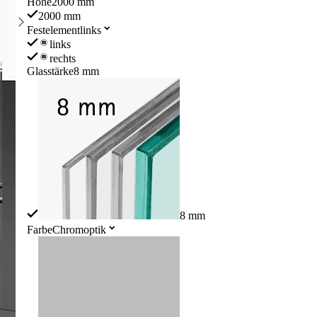
Höhe
2000 mm
2000 mm
Festelement
links
links
rechts
Glasstärke
8 mm
8 mm
Farbe
Chromoptik