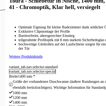
Toura - Schiebetür in Nische, 1400 mm
41 - Chromoptik, Klar hell, versiegelt
Optimale Eignung für kleine Badezimmer dank seitlicher
Exklusive Clipmontage der Profile
Barrierefreier, altersgerechter Einstieg
teilgerahmte Profiloptik mit 8 mm starkem Sicherheitsglas
hochwertige Gleitrollen auf der Laufschiene sorgen für ei
der Tür
Weitere Produktdetails
variant_tab.nav.selector-standard
variant_tab.nav.selector-special
Breite
1400 mm
Größe der vorhandenen Duschwanne (äußere Rundungen an 
ebenfalls berücksichtigen). Wichtige Information für Standard
1000 mm
1200 mm
1400 mm