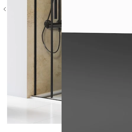
Sonderposten %
Alle Duschsysteme
mit Einhebelmischer
mit Thermostat
mit Thermostat und Ablage
mit Umsteller
mit Umsteller und Ablage
Sonderposten %