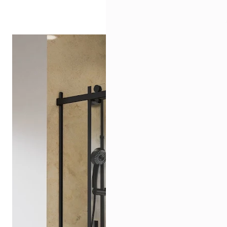
Drehpunkttür
Runddusche
Drehfalttür
Pendeltür
Schiebetür
Seitenwand
Alle Duschwannen
Quadrat
Rechteck
Rund
Fünfeck
Halbkreis
Sonderposten %
Alle Duschrückwände
Unsere Duschrückwände-Dekore
Softtouch
Hochglanz
Dekor
Foto
Individuell
Farbe
SCHÖNER WOHNEN-Kollektion
Musterplättchen