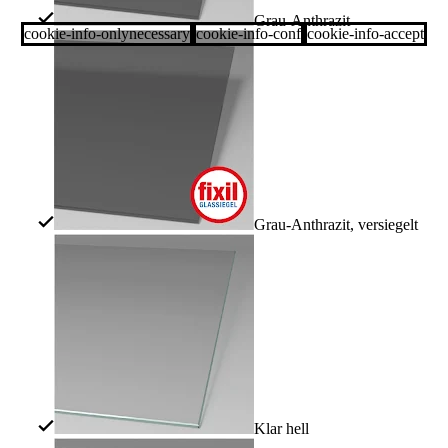
Grau-Anthrazit
cookie-info-onlynecessary
cookie-info-conf
cookie-info-accept
Grau-Anthrazit, versiegelt
Klar hell