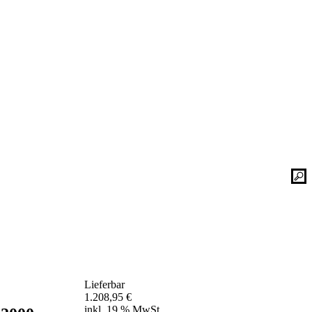
Kontaktieren Sie uns einfach. Unsere Bad-
he
Experten helfen Ihnen gerne weiter und
finden mit Ihnen zusammen die optimale
Lösung für Ihr neues Bad oder Ihre
Duschplatz Sanierung.
gesetz
ular
Kontakt
📞 Tel.:
+49 2935 9653-500
📧 E-Mail:
online-service@schulte.de
📝
Formular
Lieferbar
Ausstellung & Werksverkauf
1.208,95
€
inkl. 19 % MwSt.