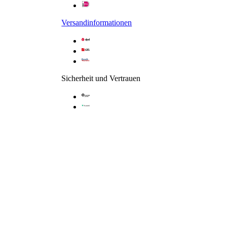
Gleittür / Schiebetür 2-tlg. in Nische
Versandinformationen
Sicherheit und Vertrauen