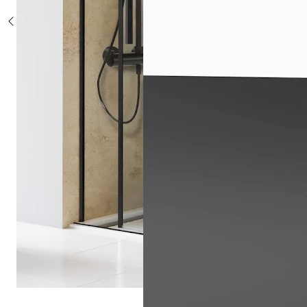
Sonderposten %
Alle Duschsysteme
mit Einhebelmischer
mit Thermostat
mit Thermostat und Ablage
mit Umsteller
mit Umsteller und Ablage
Sonderposten %