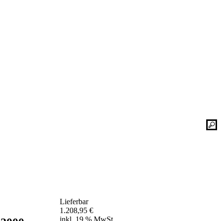
Kontaktieren Sie uns einfach. Unsere Bad-
he
Experten helfen Ihnen gerne weiter und
finden mit Ihnen zusammen die optimale
Lösung für Ihr neues Bad oder Ihre
Duschplatz Sanierung.
gesetz
ular
Kontakt
📞 Tel.:
+49 2935 9653-500
📧 E-Mail:
online-service@schulte.de
📝
Formular
Lieferbar
Ausstellung & Werksverkauf
1.208,95
€
inkl. 19 % MwSt.