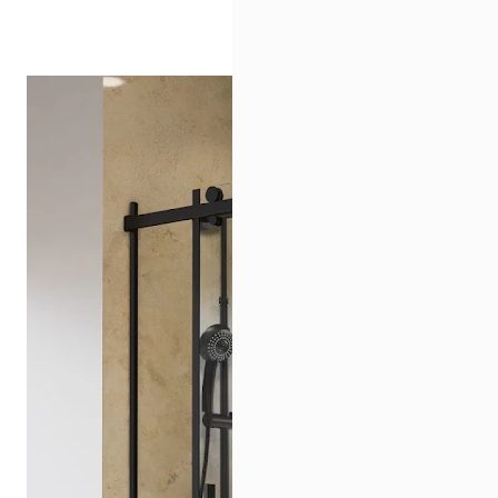
Drehpunkttür
Runddusche
Drehfalttür
Pendeltür
Schiebetür
Seitenwand
Alle Duschwannen
Quadrat
Rechteck
Rund
Fünfeck
Halbkreis
Sonderposten %
Alle Duschrückwände
Unsere Duschrückwände-Dekore
Softtouch
Hochglanz
Dekor
Foto
Individuell
Farbe
SCHÖNER WOHNEN-Kollektion
Musterplättchen