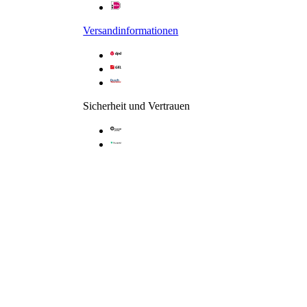
Gleittür / Schiebetür 2-tlg. in Nische
Versandinformationen
Sicherheit und Vertrauen