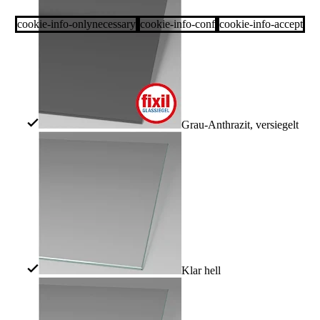
cookie-info-onlynecessary
cookie-info-conf
cookie-info-accept
Grau-Anthrazit, versiegelt
Klar hell