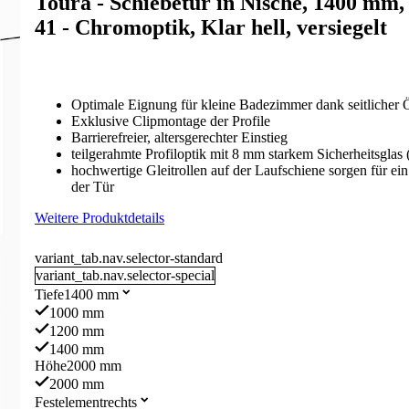
Toura - Schiebetür in Nische, 1400 mm
41 - Chromoptik, Klar hell, versiegelt
Optimale Eignung für kleine Badezimmer dank seitlicher
Exklusive Clipmontage der Profile
Barrierefreier, altersgerechter Einstieg
teilgerahmte Profiloptik mit 8 mm starkem Sicherheitsglas
hochwertige Gleitrollen auf der Laufschiene sorgen für ei
der Tür
Weitere Produktdetails
variant_tab.nav.selector-standard
variant_tab.nav.selector-special
Tiefe
1400 mm
1000 mm
1200 mm
1400 mm
Höhe
2000 mm
2000 mm
Festelement
rechts