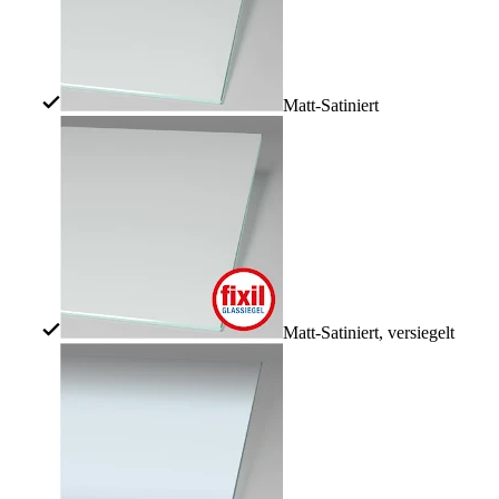
Matt-Satiniert
Matt-Satiniert, versiegelt