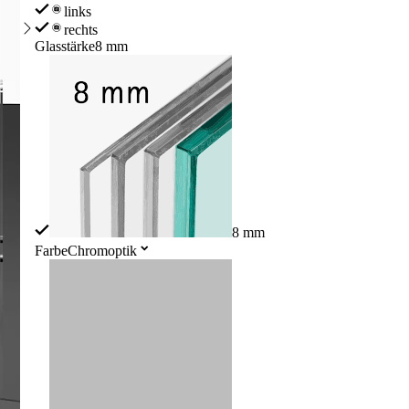
links
rechts
Glasstärke
8 mm
8 mm
Farbe
Chromoptik