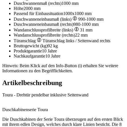
Duschwannenmaß (rechts)
1000 mm
Höhe
2000 mm
Passend für Einbausituation
1000x1000 mm
Duschwanneneinbaumaß (links)
990-1000 mm
Duschwanneneinbaumaß (rechts)
980-1000 mm
Wandanschlussprofilbreite (links)
31 mm
Wandanschlussprofilbreite (rechts)
22 mm
Türanschlag
Türanschlag links / Seitenwand rechts
Bruttogewicht (kg)
92 kg
Produktgarantie
10 Jahre
Nachkaufgarantie
10 Jahre
Hinweis: Beim Klick auf den Info-Button (i) erhalten Sie weitere
Informationen zu den Begrifflichkeiten.
Artikelbeschreibung
Toura - Drehtür pendelbar inklusive Seitenwand
Duschkabinenserie Toura
Die Duschkabinen der Serie Toura überzeugen auf den ersten Blick
mit ihrem edlen Design, welches durch klare Linien besticht. Die 8