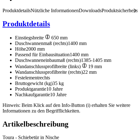
Produktdetails
Nützliche Informationen
Downloads
Produktsicherheits
Produktdetails
Einstiegsbreite
650 mm
Duschwannenmaß (rechts)
1400 mm
Höhe
2000 mm
Passend für Einbausituation
1400 mm
Duschwanneneinbaumaß (rechts)
1385-1405 mm
Wandanschlussprofilbreite (links)
19 mm
Wandanschlussprofilbreite (rechts)
22 mm
Festelement
rechts
Bruttogewicht (kg)
35 kg
Produktgarantie
10 Jahre
Nachkaufgarantie
10 Jahre
Hinweis: Beim Klick auf den Info-Button (i) erhalten Sie weitere
Informationen zu den Begrifflichkeiten.
Artikelbeschreibung
Toura - Schiebetür in Nische