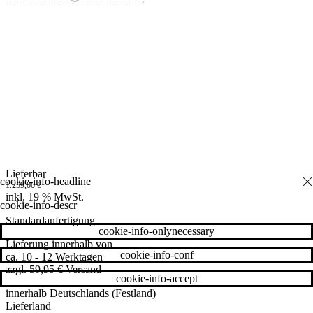
Lieferbar
1.259,00
€
inkl. 19 % MwSt.
cookie-info-descr
Standardanfertigung
cookie-info-onlynecessary
Lieferung innerhalb von
cookie-info-conf
ca. 10 - 12 Werktagen
zzgl. 59,95 € Versand
cookie-info-accept
innerhalb Deutschlands (Festland)
Lieferland