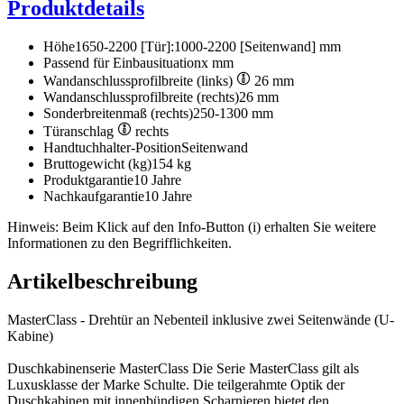
Produktdetails
Höhe
1650-2200 [Tür]:1000-2200 [Seitenwand] mm
Passend für Einbausituation
x mm
Wandanschlussprofilbreite (links)
26 mm
Wandanschlussprofilbreite (rechts)
26 mm
Sonderbreitenmaß (rechts)
250-1300 mm
Türanschlag
rechts
Handtuchhalter-Position
Seitenwand
Bruttogewicht (kg)
154 kg
Produktgarantie
10 Jahre
Nachkaufgarantie
10 Jahre
Hinweis: Beim Klick auf den Info-Button (i) erhalten Sie weitere
Informationen zu den Begrifflichkeiten.
Artikelbeschreibung
MasterClass - Drehtür an Nebenteil inklusive zwei Seitenwände (U-
Kabine)
Duschkabinenserie MasterClass Die Serie MasterClass gilt als
Luxusklasse der Marke Schulte. Die teilgerahmte Optik der
Duschkabinen mit innenbündigen Scharnieren bietet den