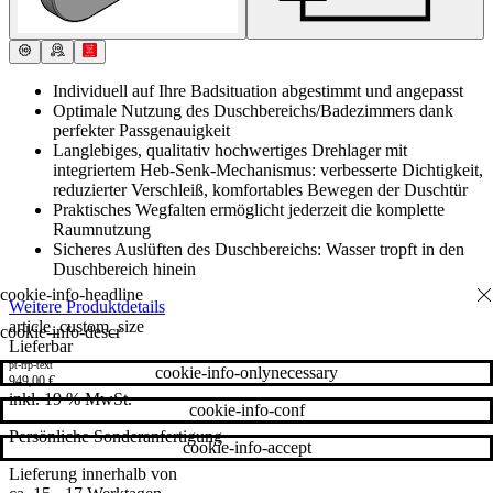
Individuell auf Ihre Badsituation abgestimmt und angepasst
Optimale Nutzung des Duschbereichs/Badezimmers dank
perfekter Passgenauigkeit
Langlebiges, qualitativ hochwertiges Drehlager mit
integriertem Heb-Senk-Mechanismus: verbesserte Dichtigkeit,
reduzierter Verschleiß, komfortables Bewegen der Duschtür
Praktisches Wegfalten ermöglicht jederzeit die komplette
Raumnutzung
Sicheres Auslüften des Duschbereichs: Wasser tropft in den
Duschbereich hinein
Weitere Produktdetails
article_custom_size
cookie-info-descr
Lieferbar
pt-rrp-text
cookie-info-onlynecessary
949,00
€
inkl. 19 % MwSt.
cookie-info-conf
Persönliche Sonderanfertigung
cookie-info-accept
Lieferung innerhalb von