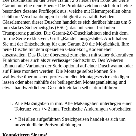
Die Duschkabinen der Serie Garant 2.0 heben den Look der Serie
Garant auf eine neue Ebene: Die Produkte zeichnen sich durch eine
besonders dezente Profiloptik aus, welche mit Klemmprofilen ohne
sichtbare Verschraubungen Leichtigkeit ausstrahlt. Bei den
Glaselementen dieser Duschen handelt es sich darüber hinaus um 6
mm starkes Sicherheitsglas (ESG), das mit seiner brillanten
Transparenz punktet. Die Garant-2.0-Duschkabinen sind mit dem,
für die Serie exklusiven, Griff „Rändel“ ausgestattet. Auch haben
Sie mit der Entscheidung für eine Garant 2.0 die Möglichkeit, Ihre
neue Dusche mit dem speziellen Glasdekor „Bodennebel“
auszustatten. Das Dekor überzeugt zum einen mit seiner dekorativen
Funktion aber auch als zuverlässiger Sichtschutz. Des Weiteren
können alle Varianten der Serie optional auf einer Duschwanne oder
auf Fliese montiert werden. Die Montage selbst können Sie
wahlweise über unseren professionellen Montageservice erledigen
lassen oder aber mithilfe der beiliegenden Montageanleitung und
etwas handwerklichem Geschick einfach selbst durchführen.
Alle Maßangaben in mm. Alle Maßangaben unterliegen einer
Toleranz von +/- 2 mm. Technische Änderungen vorbehalten.
*
Bei allen aufgeführten Streichpreisen handelt es sich um
unverbindliche Preisempfehlungen.
Kontaktieren Sie uns!