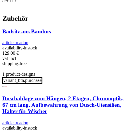
der Tür.
Zubehör
Badsitz aus Bambus
article_readon
availability-instock
129,00
€
vat-incl
shipping-free
1 product-designs
variant_btn.purchase
Duschablage zum Hängen, 2 Etagen, Chromoptik,
67 cm lang, Aufbewahrung von Dusch-Utensilien,
Halter für Wischer
article_readon
availability-instock