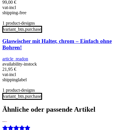
99,00
€
vat-incl
shipping-free
1 product-designs
variant_btn.purchase
Glaswischer mit Halter, chrom – Einfach ohne
Bohren!
article_readon
availability-instock
21,95
€
vat-incl
shippinglabel
1 product-designs
variant_btn.purchase
Ähnliche oder passende Artikel