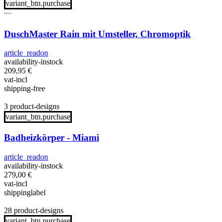
variant_btn.purchase
DuschMaster Rain mit Umsteller, Chromoptik
article_readon
availability-instock
209,95
€
vat-incl
shipping-free
3 product-designs
variant_btn.purchase
Badheizkörper - Miami
article_readon
availability-instock
279,00
€
vat-incl
shippinglabel
28 product-designs
variant_btn.purchase