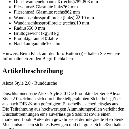
Duschwanneneinbaumaß (rechts)
785-803 mm
Fliesenmaß Glasmitte links
762 mm
Fliesenmaß Glasmitte rechts
862 mm
Wandanschlussprofilbreite (links)
19 mm
Wandanschlussprofilbreite (rechts)
19 mm
Radius
550.0 mm
Bruttogewicht (kg)
38 kg
Produktgarantie
10 Jahre
Nachkaufgarantie
10 Jahre
Hinweis: Beim Klick auf den Info-Button (i) erhalten Sie weitere
Informationen zu den Begrifflichkeiten.
Artikelbeschreibung
Alexa Style 2.0 - Runddusche
Duschkabinenserie Alexa Style 2.0 Die Produkte der Serie Alexa
Style 2.0 zeichnen sich durch ihre teilgerahmten Sicherheitsgläser
aus nach DIN-Norm gefertigtem Einscheibensicherheitsglas aus.
Die Teilrahmung aus hochwertigen Aluminiumprofilen verleiht den
Duschabtrennungen eine zuverlässige Stabilität sowie einen
modernen Look. Außerdem gewährleistet der integrierte Heb-Senk-
Mechanismus ein sicheres Bewegen und ein gutes Schließverhalten