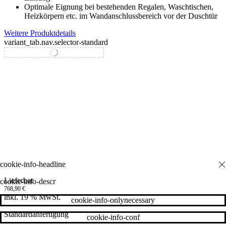
Optimale Eignung bei bestehenden Regalen, Waschtischen,
Heizkörpern etc. im Wandanschlussbereich vor der Duschtür
Weitere Produktdetails
variant_tab.nav.selector-standard
variant_tab.nav.selector-special
Lieferbar
cookie-info-descr
768,90
€
inkl. 19 % MwSt.
cookie-info-onlynecessary
Standardanfertigung
cookie-info-conf