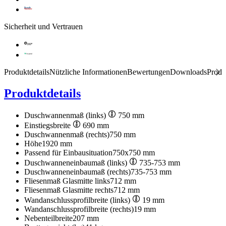
Sicherheit und Vertrauen
Produktdetails
Nützliche Informationen
Bewertungen
Downloads
Produ
Produktdetails
Duschwannenmaß (links)
750 mm
Einstiegsbreite
690 mm
Duschwannenmaß (rechts)
750 mm
Höhe
1920 mm
Passend für Einbausituation
750x750 mm
Duschwanneneinbaumaß (links)
735-753 mm
Duschwanneneinbaumaß (rechts)
735-753 mm
Fliesenmaß Glasmitte links
712 mm
Fliesenmaß Glasmitte rechts
712 mm
Wandanschlussprofilbreite (links)
19 mm
Wandanschlussprofilbreite (rechts)
19 mm
Nebenteilbreite
207 mm