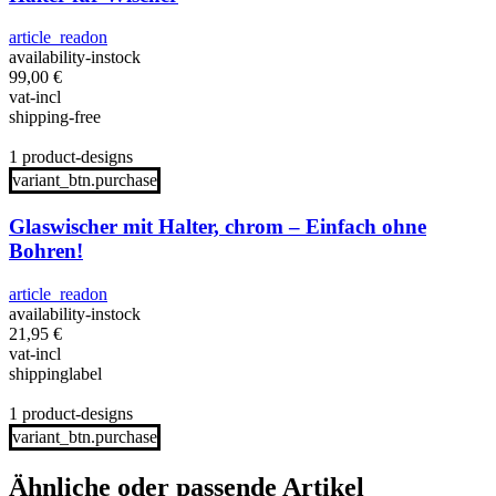
article_readon
availability-instock
99,00
€
vat-incl
shipping-free
1 product-designs
variant_btn.purchase
Glaswischer mit Halter, chrom – Einfach ohne
Bohren!
article_readon
availability-instock
21,95
€
vat-incl
shippinglabel
1 product-designs
variant_btn.purchase
Ähnliche oder passende Artikel