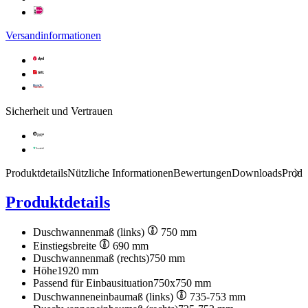
Versandinformationen
Sicherheit und Vertrauen
Produktdetails
Nützliche Informationen
Bewertungen
Downloads
Produ
Produktdetails
Duschwannenmaß (links)
750 mm
Einstiegsbreite
690 mm
Duschwannenmaß (rechts)
750 mm
Höhe
1920 mm
Passend für Einbausituation
750x750 mm
Duschwanneneinbaumaß (links)
735-753 mm