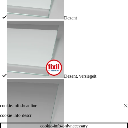
Dezent
Dezent, versiegelt
cookie-info-descr
cookie-info-onlynecessary