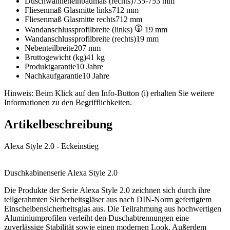
Duschwanneneinbaumaß (rechts)
735-753 mm
Fliesenmaß Glasmitte links
712 mm
Fliesenmaß Glasmitte rechts
712 mm
Wandanschlussprofilbreite (links)
19 mm
Wandanschlussprofilbreite (rechts)
19 mm
Nebenteilbreite
207 mm
Bruttogewicht (kg)
41 kg
Produktgarantie
10 Jahre
Nachkaufgarantie
10 Jahre
Hinweis: Beim Klick auf den Info-Button (i) erhalten Sie weitere
Informationen zu den Begrifflichkeiten.
Artikelbeschreibung
Alexa Style 2.0 - Eckeinstieg
Duschkabinenserie Alexa Style 2.0
Die Produkte der Serie Alexa Style 2.0 zeichnen sich durch ihre
teilgerahmten Sicherheitsgläser aus nach DIN-Norm gefertigtem
Einscheibensicherheitsglas aus. Die Teilrahmung aus hochwertigen
Aluminiumprofilen verleiht den Duschabtrennungen eine
zuverlässige Stabilität sowie einen modernen Look. Außerdem