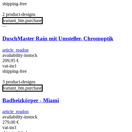
shipping-free
2 product-designs
variant_btn.purchase
DuschMaster Rain mit Umsteller, Chromoptik
article_readon
availability-instock
209,95
€
vat-incl
shipping-free
3 product-designs
variant_btn.purchase
Badheizkörper - Miami
article_readon
availability-instock
279,00
€
vat-incl