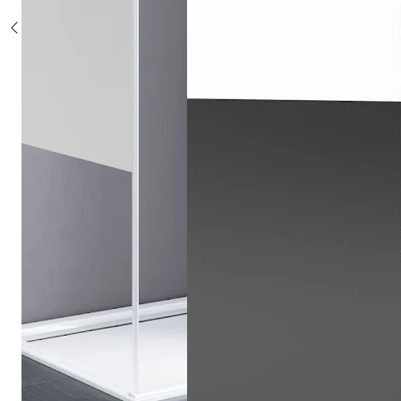
Sonderposten %
Alle Duschsysteme
mit Einhebelmischer
mit Thermostat
mit Thermostat und Ablage
mit Umsteller
mit Umsteller und Ablage
Sonderposten %