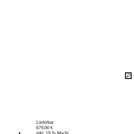
Kontaktieren Sie uns einfach. Unsere Bad-
he
Experten helfen Ihnen gerne weiter und
finden mit Ihnen zusammen die optimale
Lösung für Ihr neues Bad oder Ihre
Duschplatz Sanierung.
gesetz
ular
Kontakt
📞 Tel.:
+49 2935 9653-500
📧 E-Mail:
online-service@schulte.de
📝
Formular
Lieferbar
Ausstellung & Werksverkauf
679,00
€
inkl. 19 % MwSt.