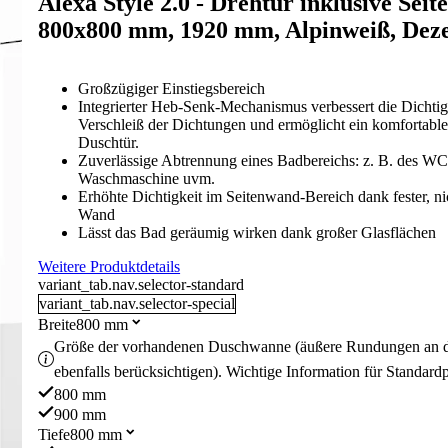
Alexa Style 2.0 - Drehtür inklusive Sei
800x800 mm, 1920 mm, Alpinweiß, Dez
Großzügiger Einstiegsbereich
Integrierter Heb-Senk-Mechanismus verbessert die Dichtigk
Verschleiß der Dichtungen und ermöglicht ein komfortabl
Duschtür.
Zuverlässige Abtrennung eines Badbereichs: z. B. des WC
Waschmaschine uvm.
Erhöhte Dichtigkeit im Seitenwand-Bereich dank fester, n
Wand
Lässt das Bad geräumig wirken dank großer Glasflächen
Weitere Produktdetails
variant_tab.nav.selector-standard
variant_tab.nav.selector-special
Breite
800 mm
Größe der vorhandenen Duschwanne (äußere Rundungen an 
ebenfalls berücksichtigen). Wichtige Information für Standard
800 mm
900 mm
Tiefe
800 mm