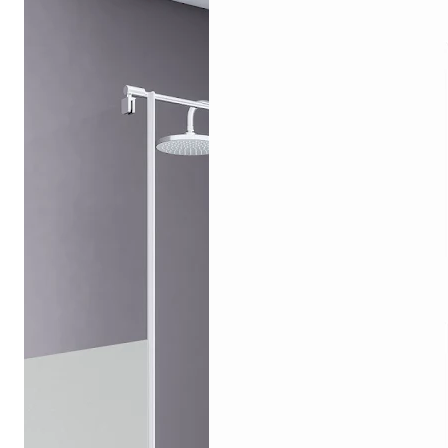
Drehpunkttür
Runddusche
Drehfalttür
Pendeltür
Schiebetür
Seitenwand
Alle Duschwannen
Quadrat
Rechteck
Rund
Fünfeck
Halbkreis
Sonderposten %
Alle Duschrückwände
Unsere Duschrückwände-Dekore
Softtouch
Hochglanz
Dekor
Foto
Individuell
Farbe
SCHÖNER WOHNEN-Kollektion
Musterplättchen