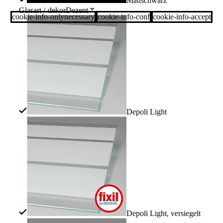
Mattschwarz
Glasart /-dekor
Dezent
cookie-info-onlynecessary
cookie-info-conf
cookie-info-accept
Depoli Light
Depoli Light, versiegelt