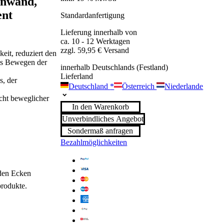
tenwand,
ent
Standardanfertigung
Lieferung innerhalb von
ca. 10 - 12 Werktagen
zzgl. 59,95 € Versand
eit, reduziert den
es Bewegen der
innerhalb Deutschlands (Festland)
Lieferland
s, der
Deutschland
*
Österreich
Niederlande
icht beweglicher
In den Warenkorb
Unverbindliches Angebot
Sondermaß anfragen
Bezahlmöglichkeiten
den Ecken
produkte.