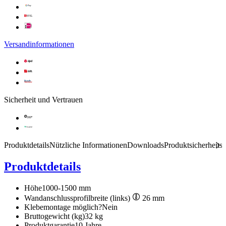
Versandinformationen
Sicherheit und Vertrauen
Produktdetails
Nützliche Informationen
Downloads
Produktsicherheits
Produktdetails
Höhe
1000-1500 mm
Wandanschlussprofilbreite (links)
26 mm
Klebemontage möglich?
Nein
Bruttogewicht (kg)
32 kg
Produktgarantie
10 Jahre