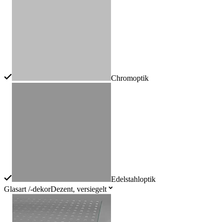
Chromoptik
Edelstahloptik
Glasart /-dekor
Dezent, versiegelt