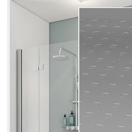
Drehpunkttür
Runddusche
Drehfalttür
Pendeltür
Schiebetür
Seitenwand
Alle Duschwannen
Quadrat
Rechteck
Rund
Fünfeck
Halbkreis
Sonderposten %
Alle Duschrückwände
Unsere Duschrückwände-Dekore
Softtouch
Hochglanz
Dekor
Foto
Individuell
Farbe
SCHÖNER WOHNEN-Kollektion
Musterplättchen