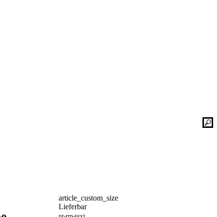
Kontaktieren Sie uns einfach. Unsere Bad-
he
Experten helfen Ihnen gerne weiter und
finden mit Ihnen zusammen die optimale
Lösung für Ihr neues Bad oder Ihre
Duschplatz Sanierung.
gesetz
ular
Kontakt
📞 Tel.:
+49 2935 9653-500
📧 E-Mail:
online-service@schulte.de
📝
Formular
article_custom_size
Ausstellung & Werksverkauf
Lieferbar
pt-rrp-text