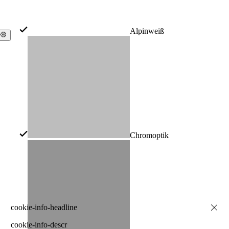
Alpinweiß
Chromoptik
cookie-info-descr