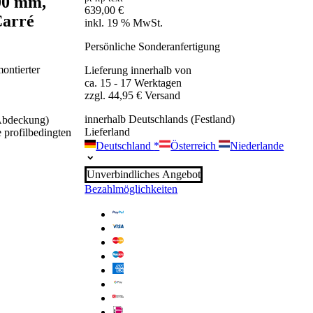
200 mm,
639,00
€
Carré
inkl. 19 % MwSt.
Persönliche Sonderanfertigung
ontierter
Lieferung innerhalb von
ca. 15 - 17 Werktagen
zzgl. 44,95 € Versand
innerhalb Deutschlands (Festland)
 Abdeckung)
Lieferland
 profilbedingten
Deutschland
*
Österreich
Niederlande
Unverbindliches Angebot
Bezahlmöglichkeiten