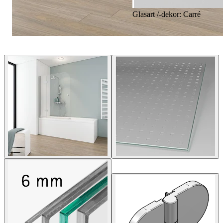
Glasart /-dekor: Carré