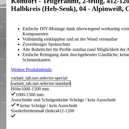
Komfort - Teilgerahmt, 2-teilig, 412-1
Halbkreis (Heb-Senk), 04 - Alpinweiß, 
Einfache DIY-Montage dank überwiegend werkseitig vorm
Komponenten
Vollständig einklappbar und an der Wand verstaubar
Zuverlässiger Spritzschutz
Alte Bohrlöcher für Profile nutzbar (und Möglichkeit der
Einfache Reinigung dank durchgehender Glasfläche; keine
Schmutzkanten
Weitere Produktdetails
variant_tab.nav.selector-special
variant_tab.nav.selector-standard
Höhe
1000-1500 mm
1000-1500 mm
Ausschnitte und Schrägen
keine Schräge / kein Ausschnitt
keine Schräge / kein Ausschnitt
Sonderbreitenmaß (links)
412-1200