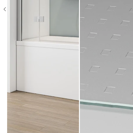
Sonderposten %
Alle Duschsysteme
mit Einhebelmischer
mit Thermostat
mit Thermostat und Ablage
mit Umsteller
mit Umsteller und Ablage
Sonderposten %