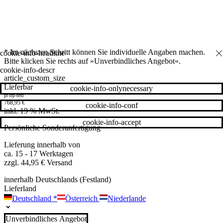
* Im nächsten Schritt können Sie individuelle Angaben machen.
Bitte klicken Sie rechts auf »Unverbindliches Angebot«.
cookie-info-descr
article_custom_size
Lieferbar
cookie-info-onlynecessary
pt-rrp-text
768,95
€
cookie-info-conf
inkl. 19 % MwSt.
cookie-info-accept
Persönliche Sonderanfertigung
Lieferung innerhalb von
ca. 15 - 17 Werktagen
zzgl. 44,95 € Versand
innerhalb Deutschlands (Festland)
Lieferland
Deutschland
*
Österreich
Niederlande
Unverbindliches Angebot