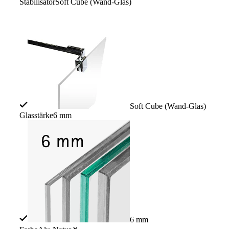
Stabilisator
Soft Cube (Wand-Glas)
Glasart /-dekor: Matt-Satin
Soft Cube (Wand-Glas)
Glasstärke
6 mm
6 mm