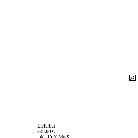
Kontaktieren Sie uns einfach. Unsere Bad-
he
Experten helfen Ihnen gerne weiter und
finden mit Ihnen zusammen die optimale
Lösung für Ihr neues Bad oder Ihre
Duschplatz Sanierung.
gesetz
ular
Kontakt
📞 Tel.:
+49 2935 9653-500
📧 E-Mail:
online-service@schulte.de
📝
Formular
Lieferbar
Ausstellung & Werksverkauf
399,00
€
inkl. 19 % MwSt.