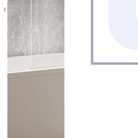
Sonderposten %
Alle Duschsysteme
mit Einhebelmischer
mit Thermostat
mit Thermostat und Ablage
mit Umsteller
mit Umsteller und Ablage
Sonderposten %