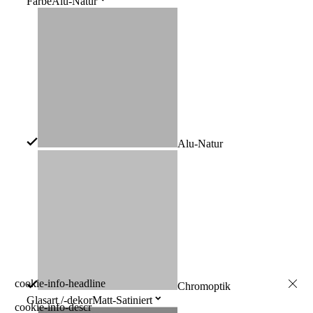
Farbe
Alu-Natur
Alu-Natur
Chromoptik
Glasart /-dekor
Matt-Satiniert
cookie-info-descr