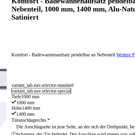
Komfort - Badewannenaufsatz pendelba
Nebenteil, 1000 mm, 1400 mm, Alu-Natu
Satiniert
Komfort - Badewannenaufsatz pendelbar an Nebenteil
Weitere P
variant_tab.nav.selector-standard
variant_tab.nav.selector-special
Tiefe
1000 mm
1000 mm
Höhe
1400 mm
1400 mm
Türanschlag
rechts
Die Anschlagseite ist jene Seite, an der sich der Drehpunkt, 
Scharnier, der Tür befindet. Der Anschlag wird immer von au