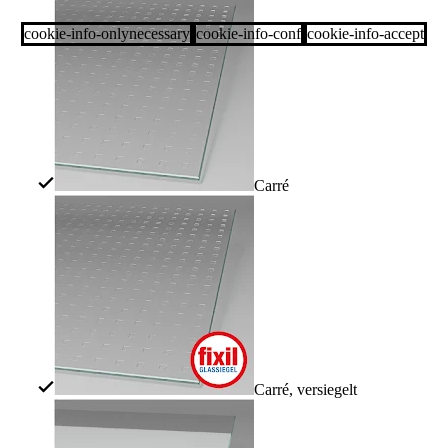
cookie-info-onlynecessary
cookie-info-conf
cookie-info-accept
Carré
Carré, versiegelt