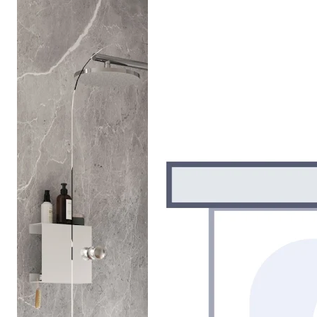
Drehpunkttür
Runddusche
Drehfalttür
Pendeltür
Schiebetür
Seitenwand
Alle Duschwannen
Quadrat
Rechteck
Rund
Fünfeck
Halbkreis
Sonderposten %
Alle Duschrückwände
Unsere Duschrückwände-Dekore
Softtouch
Hochglanz
Dekor
Foto
Individuell
Farbe
SCHÖNER WOHNEN-Kollektion
Musterplättchen