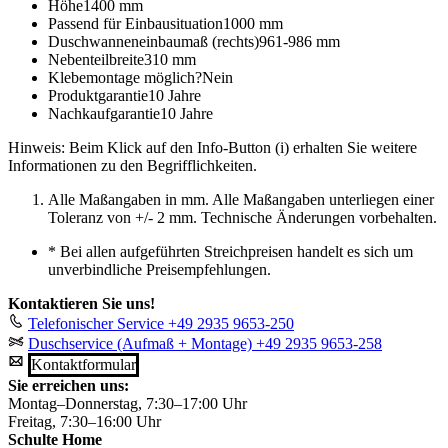
Höhe
1400 mm
Passend für Einbausituation
1000 mm
Duschwanneneinbaumaß (rechts)
961-986 mm
Nebenteilbreite
310 mm
Klebemontage möglich?
Nein
Produktgarantie
10 Jahre
Nachkaufgarantie
10 Jahre
Hinweis: Beim Klick auf den Info-Button (i) erhalten Sie weitere
Informationen zu den Begrifflichkeiten.
Alle Maßangaben in mm. Alle Maßangaben unterliegen einer
Toleranz von +/- 2 mm. Technische Änderungen vorbehalten.
*
Bei allen aufgeführten Streichpreisen handelt es sich um
unverbindliche Preisempfehlungen.
Kontaktieren Sie uns!
Telefonischer Service
+49 2935 9653-250
Duschservice (Aufmaß + Montage)
+49 2935 9653-258
Kontaktformular
Sie erreichen uns:
Montag–Donnerstag, 7:30–17:00 Uhr
Freitag, 7:30–16:00 Uhr
Schulte Home