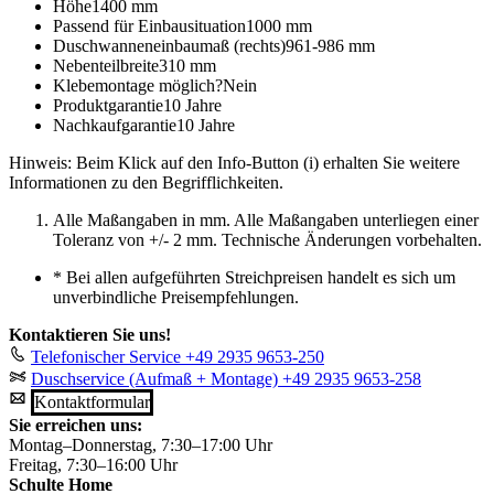
Höhe
1400 mm
Passend für Einbausituation
1000 mm
Duschwanneneinbaumaß (rechts)
961-986 mm
Nebenteilbreite
310 mm
Klebemontage möglich?
Nein
Produktgarantie
10 Jahre
Nachkaufgarantie
10 Jahre
Hinweis: Beim Klick auf den Info-Button (i) erhalten Sie weitere
Informationen zu den Begrifflichkeiten.
Alle Maßangaben in mm. Alle Maßangaben unterliegen einer
Toleranz von +/- 2 mm. Technische Änderungen vorbehalten.
*
Bei allen aufgeführten Streichpreisen handelt es sich um
unverbindliche Preisempfehlungen.
Kontaktieren Sie uns!
Telefonischer Service
+49 2935 9653-250
Duschservice (Aufmaß + Montage)
+49 2935 9653-258
Kontaktformular
Sie erreichen uns:
Montag–Donnerstag, 7:30–17:00 Uhr
Freitag, 7:30–16:00 Uhr
Schulte Home