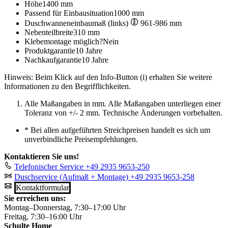
Höhe
1400 mm
Passend für Einbausituation
1000 mm
Duschwanneneinbaumaß (links)
961-986 mm
Nebenteilbreite
310 mm
Klebemontage möglich?
Nein
Produktgarantie
10 Jahre
Nachkaufgarantie
10 Jahre
Hinweis: Beim Klick auf den Info-Button (i) erhalten Sie weitere
Informationen zu den Begrifflichkeiten.
Alle Maßangaben in mm. Alle Maßangaben unterliegen einer
Toleranz von +/- 2 mm. Technische Änderungen vorbehalten.
*
Bei allen aufgeführten Streichpreisen handelt es sich um
unverbindliche Preisempfehlungen.
Kontaktieren Sie uns!
Telefonischer Service
+49 2935 9653-250
Duschservice (Aufmaß + Montage)
+49 2935 9653-258
Kontaktformular
Sie erreichen uns:
Montag–Donnerstag, 7:30–17:00 Uhr
Freitag, 7:30–16:00 Uhr
Schulte Home