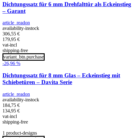
Dichtungssatz für 6 mm Drehfalttür als Eckeinstieg
– Garant
article_readon
availability-instock
306,55
€
179,95
€
vat-incl
shipping-free
variant_btn.purchase
-26,96 %
Dichtungssatz für 8 mm Glas – Eckeinstieg mit
Schiebetüren – Davita Serie
article_readon
availability-instock
184,75
€
134,95
€
vat-incl
shipping-free
1 product-designs