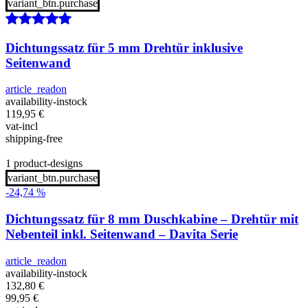
variant_btn.purchase
Dichtungssatz für 5 mm Drehtür inklusive
Seitenwand
article_readon
availability-instock
119,95
€
vat-incl
shipping-free
1 product-designs
variant_btn.purchase
-24,74 %
Dichtungssatz für 8 mm Duschkabine – Drehtür mit
Nebenteil inkl. Seitenwand – Davita Serie
article_readon
availability-instock
132,80
€
99,95
€