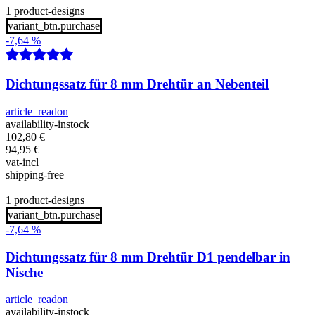
1 product-designs
variant_btn.purchase
-7,64 %
Dichtungssatz für 8 mm Drehtür an Nebenteil
article_readon
availability-instock
102,80
€
94,95
€
vat-incl
shipping-free
1 product-designs
variant_btn.purchase
-7,64 %
Dichtungssatz für 8 mm Drehtür D1 pendelbar in
Nische
article_readon
availability-instock