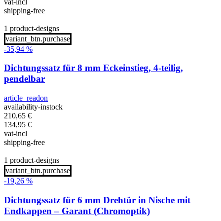
vat-incl
shipping-free
1 product-designs
variant_btn.purchase
-35,94 %
Dichtungssatz für 8 mm Eckeinstieg, 4-teilig,
pendelbar
article_readon
availability-instock
210,65
€
134,95
€
vat-incl
shipping-free
1 product-designs
variant_btn.purchase
-19,26 %
Dichtungssatz für 6 mm Drehtür in Nische mit
Endkappen – Garant (Chromoptik)