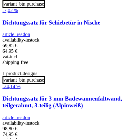
variant_btn.purchase
-7,02 %
Dichtungssatz für Schiebetür in Nische
article_readon
availability-instock
69,85
€
64,95
€
vat-incl
shipping-free
1 product-designs
variant_btn.purchase
-24,14 %
Dichtungssatz für 3 mm Badewannenfaltwand,
teilgerahmt, 3-teilig (Alpinweiß)
article_readon
availability-instock
98,80
€
74,95
€