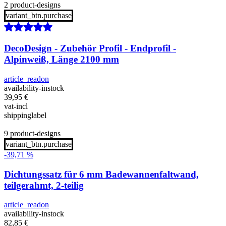
2 product-designs
variant_btn.purchase
DecoDesign - Zubehör Profil - Endprofil -
Alpinweiß, Länge 2100 mm
article_readon
availability-instock
39,95
€
vat-incl
shippinglabel
9 product-designs
variant_btn.purchase
-39,71 %
Dichtungssatz für 6 mm Badewannenfaltwand,
teilgerahmt, 2-teilig
article_readon
availability-instock
82,85
€