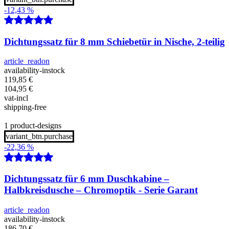
-12,43 %
Dichtungssatz für 8 mm Schiebetür in Nische, 2-teilig
article_readon
availability-instock
119,85
€
104,95
€
vat-incl
shipping-free
1 product-designs
variant_btn.purchase
-22,36 %
Dichtungssatz für 6 mm Duschkabine –
Halbkreisdusche – Chromoptik - Serie Garant
article_readon
availability-instock
186,70
€