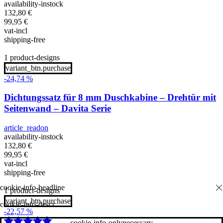
availability-instock
132,80
€
99,95
€
vat-incl
shipping-free
1 product-designs
variant_btn.purchase
-24,74 %
Dichtungssatz für 8 mm Duschkabine – Drehtür mit
Seitenwand – Davita Serie
article_readon
availability-instock
132,80
€
99,95
€
vat-incl
shipping-free
1 product-designs
variant_btn.purchase
cookie-info-descr
-22,57 %
cookie-info-onlynecessary