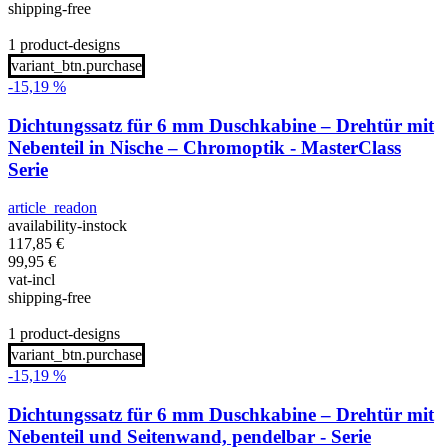
shipping-free
1 product-designs
variant_btn.purchase
-15,19 %
Dichtungssatz für 6 mm Duschkabine – Drehtür mit
Nebenteil in Nische – Chromoptik - MasterClass
Serie
article_readon
availability-instock
117,85
€
99,95
€
vat-incl
shipping-free
1 product-designs
variant_btn.purchase
-15,19 %
Dichtungssatz für 6 mm Duschkabine – Drehtür mit
Nebenteil und Seitenwand, pendelbar - Serie