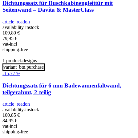
Dichtungssatz für Duschkabinengleittür mit
Seitenwand – Davita & MasterClass
article_readon
availability-instock
109,80
€
79,95
€
vat-incl
shipping-free
1 product-designs
variant_btn.purchase
-15,77 %
Dichtungssatz für 6 mm Badewannenfaltwand,
teilgerahmt, 2-teilig
article_readon
availability-instock
100,85
€
84,95
€
vat-incl
shipping-free