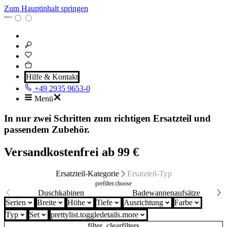
Zum Hauptinhalt springen
Hilfe & Kontakt
+49 2935 9653-0
Menü
In nur zwei Schritten zum richtigen Ersatzteil und
passendem Zubehör.
Versandkostenfrei ab 99 €
Ersatzteil-Kategorie
Ersatzteil-Typ
prefilter.choose
Duschkabinen
Badewannenaufsätze
Serien
Breite
Höhe
Tiefe
Ausrichtung
Farbe
Typ
Set
prettylist.toggledetails.more
filter_clearfilters