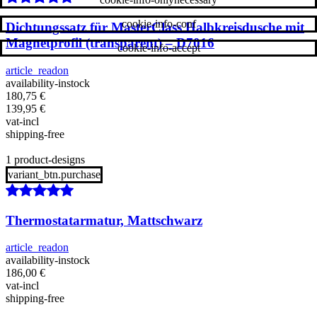
cookie-info-conf
Dichtungssatz für MasterClass Halbkreisdusche mit
Magnetprofil (transparent) – D7016
cookie-info-accept
article_readon
availability-instock
180,75
€
139,95
€
vat-incl
shipping-free
1 product-designs
variant_btn.purchase
Thermostatarmatur, Mattschwarz
article_readon
availability-instock
186,00
€
vat-incl
shipping-free