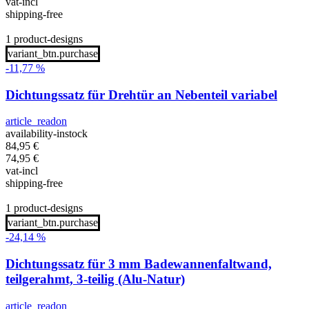
vat-incl
shipping-free
1 product-designs
variant_btn.purchase
-11,77 %
Dichtungssatz für Drehtür an Nebenteil variabel
article_readon
availability-instock
84,95
€
74,95
€
vat-incl
shipping-free
1 product-designs
variant_btn.purchase
-24,14 %
Dichtungssatz für 3 mm Badewannenfaltwand,
teilgerahmt, 3-teilig (Alu-Natur)
article_readon