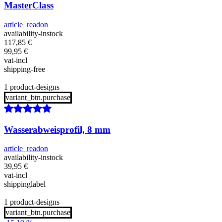
MasterClass
article_readon
availability-instock
117,85
€
99,95
€
vat-incl
shipping-free
1 product-designs
variant_btn.purchase
Wasserabweisprofil, 8 mm
article_readon
availability-instock
39,95
€
vat-incl
shippinglabel
1 product-designs
variant_btn.purchase