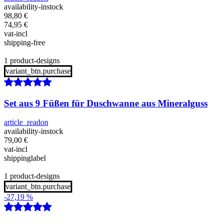
availability-instock
98,80
€
74,95
€
vat-incl
shipping-free
1 product-designs
variant_btn.purchase
Set aus 9 Füßen für Duschwanne aus Mineralguss
article_readon
availability-instock
79,00
€
vat-incl
shippinglabel
1 product-designs
variant_btn.purchase
-27,19 %