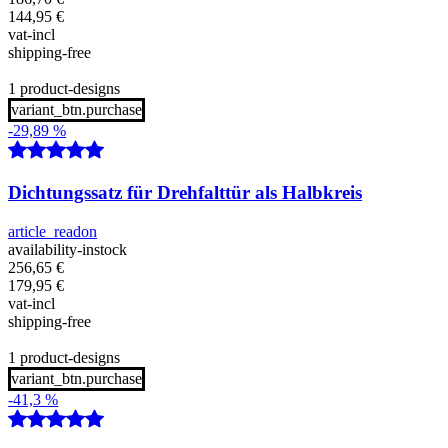
144,95
€
vat-incl
shipping-free
1 product-designs
variant_btn.purchase
-29,89 %
Dichtungssatz für Drehfalttür als Halbkreis
article_readon
availability-instock
256,65
€
179,95
€
vat-incl
shipping-free
1 product-designs
variant_btn.purchase
-41,3 %