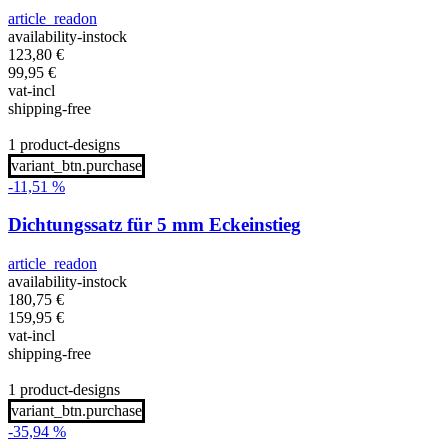
article_readon
availability-instock
123,80
€
99,95
€
vat-incl
shipping-free
1 product-designs
variant_btn.purchase
-11,51 %
Dichtungssatz für 5 mm Eckeinstieg
article_readon
availability-instock
180,75
€
159,95
€
vat-incl
shipping-free
1 product-designs
variant_btn.purchase
-35,94 %