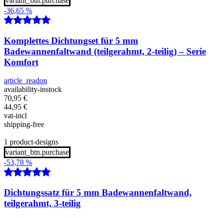
variant_btn.purchase
-36,65 %
Komplettes Dichtungset für 5 mm
Badewannenfaltwand (teilgerahmt, 2-teilig) – Serie
Komfort
article_readon
availability-instock
70,95
€
44,95
€
vat-incl
shipping-free
1 product-designs
variant_btn.purchase
-53,78 %
Dichtungssatz für 5 mm Badewannenfaltwand,
teilgerahmt, 3-teilig