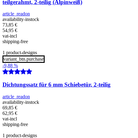
teilgerahmt, 2-teilig (Alpinweiß)
article_readon
availability-instock
73,85
€
54,95
€
vat-incl
shipping-free
1 product-designs
variant_btn.purchase
-9,88 %
Dichtungssatz für 6 mm Schiebetür, 2-teilig
article_readon
availability-instock
69,85
€
62,95
€
vat-incl
shipping-free
1 product-designs