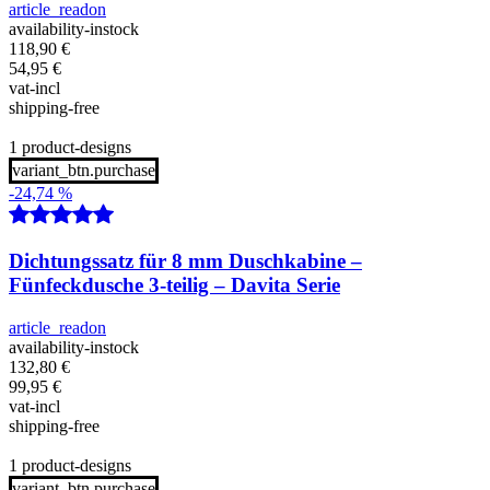
article_readon
availability-instock
118,90
€
54,95
€
vat-incl
shipping-free
1 product-designs
variant_btn.purchase
-24,74 %
Dichtungssatz für 8 mm Duschkabine –
Fünfeckdusche 3-teilig – Davita Serie
article_readon
availability-instock
132,80
€
99,95
€
vat-incl
shipping-free
1 product-designs
variant_btn.purchase