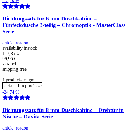
-15,19 %
Dichtungssatz für 6 mm Duschkabine –
Fünfeckdusche 3-teilig – Chromoptik - MasterClass
Serie
article_readon
availability-instock
117,85
€
99,95
€
vat-incl
shipping-free
1 product-designs
variant_btn.purchase
-24,74 %
Dichtungssatz für 8 mm Duschkabine – Drehtür in
Nische – Davita Serie
article_readon