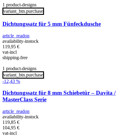
1 product-designs
variant_btn.purchase
Dichtungssatz für 5 mm Fünfeckdusche
article_readon
availability-instock
119,95
€
vat-incl
shipping-free
1 product-designs
variant_btn.purchase
-12,43 %
Dichtungssatz für 8 mm Schiebetür – Davita /
MasterClass Serie
article_readon
availability-instock
119,85
€
104,95
€
vat-incl