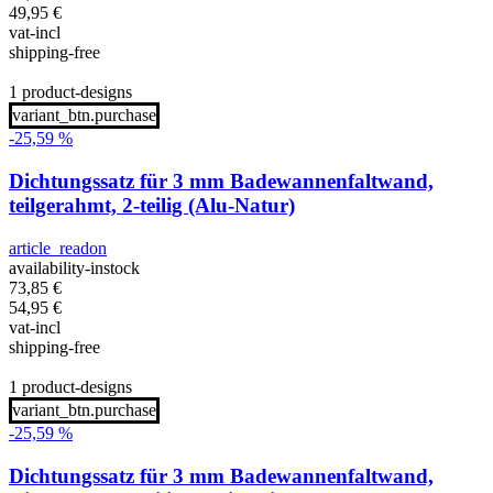
49,95
€
vat-incl
shipping-free
1 product-designs
variant_btn.purchase
-25,59 %
Dichtungssatz für 3 mm Badewannenfaltwand,
teilgerahmt, 2-teilig (Alu-Natur)
article_readon
availability-instock
73,85
€
54,95
€
vat-incl
shipping-free
1 product-designs
variant_btn.purchase
-25,59 %
Dichtungssatz für 3 mm Badewannenfaltwand,