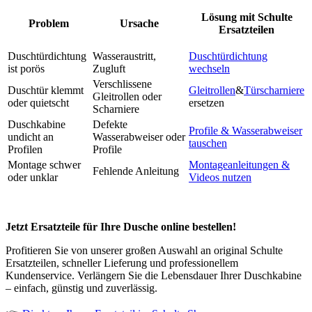
Lösung mit Schulte
Problem
Ursache
Ersatzteilen
Duschtürdichtung
Wasseraustritt,
Duschtürdichtung
ist porös
Zugluft
wechseln
Verschlissene
Duschtür klemmt
Gleitrollen
&
Türscharniere
Gleitrollen oder
oder quietscht
ersetzen
Scharniere
Duschkabine
Defekte
Profile & Wasserabweiser
undicht an
Wasserabweiser oder
tauschen
Profilen
Profile
Montage schwer
Montageanleitungen &
Fehlende Anleitung
oder unklar
Videos nutzen
Jetzt Ersatzteile für Ihre Dusche online bestellen!
Profitieren Sie von unserer großen Auswahl an original Schulte
Ersatzteilen, schneller Lieferung und professionellem
Kundenservice. Verlängern Sie die Lebensdauer Ihrer Duschkabine
– einfach, günstig und zuverlässig.