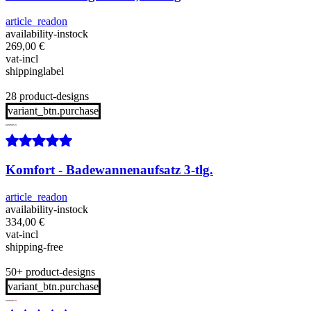
article_readon
availability-instock
269,00
€
vat-incl
shippinglabel
28 product-designs
variant_btn.purchase
Komfort - Badewannenaufsatz 3-tlg.
article_readon
availability-instock
334,00
€
vat-incl
shipping-free
50+ product-designs
variant_btn.purchase