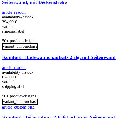
Seitenwand, mit Deckenstrebe
article_readon
availability-instock
394,00
€
vat-incl
shippinglabel
50+ product-designs
variant_btn.purchase
Komfort - Badewannenaufsatz 2-tlg. mit Seitenwand
article_readon
availability-instock
674,00
€
vat-incl
shippinglabel
50+ product-designs
variant_btn.purchase
article_custom_size
Komfort - Teilgerahmt, 2-teilig inklusive Seitenwand