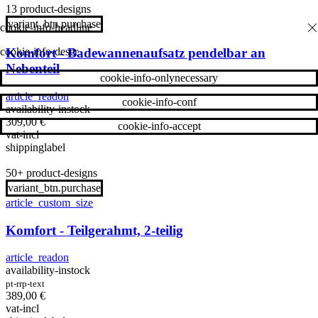
13 product-designs
variant_btn.purchase
cookie-info-descr
Komfort - Badewannenaufsatz pendelbar an
Nebenteil
cookie-info-onlynecessary
article_readon
cookie-info-conf
availability-instock
309,00
€
cookie-info-accept
vat-incl
shippinglabel
50+ product-designs
variant_btn.purchase
article_custom_size
Komfort - Teilgerahmt, 2-teilig
article_readon
availability-instock
pt-rrp-text
389,00
€
vat-incl