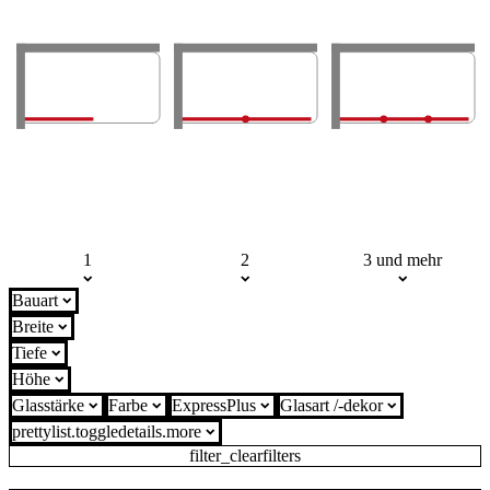
1
2
3 und mehr
Bauart
Breite
Tiefe
Höhe
Glasstärke
Farbe
ExpressPlus
Glasart /-dekor
prettylist.toggledetails.more
filter_clearfilters