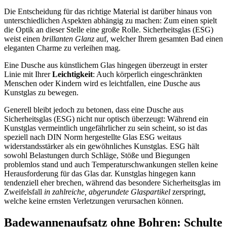
Die Entscheidung für das richtige Material ist darüber hinaus von
unterschiedlichen Aspekten abhängig zu machen: Zum einen spielt
die Optik an dieser Stelle eine große Rolle. Sicherheitsglas (ESG)
weist einen
brillanten Glanz
auf, welcher Ihrem gesamten Bad einen
eleganten Charme zu verleihen mag.
Eine Dusche aus künstlichem Glas hingegen überzeugt in erster
Linie mit Ihrer
Leichtigkeit
: Auch körperlich eingeschränkten
Menschen oder Kindern wird es leichtfallen, eine Dusche aus
Kunstglas zu bewegen.
Generell bleibt jedoch zu betonen, dass eine Dusche aus
Sicherheitsglas (ESG) nicht nur optisch überzeugt: Während ein
Kunstglas vermeintlich ungefährlicher zu sein scheint, so ist das
speziell nach DIN Norm hergestellte Glas ESG weitaus
widerstandsstärker als ein gewöhnliches Kunstglas. ESG hält
sowohl Belastungen durch Schläge, Stöße und Biegungen
problemlos stand und auch Temperaturschwankungen stellen keine
Herausforderung für das Glas dar. Kunstglas hingegen kann
tendenziell eher brechen, während das besondere Sicherheitsglas im
Zweifelsfall
in zahlreiche, abgerundete Glaspartikel
zerspringt,
welche keine ernsten Verletzungen verursachen können.
Badewannenaufsatz ohne Bohren: Schulte