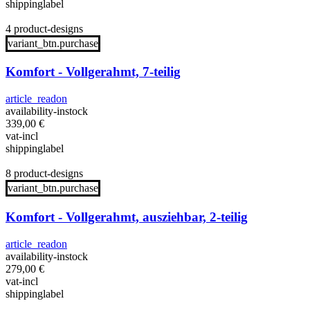
shippinglabel
4 product-designs
variant_btn.purchase
Komfort - Vollgerahmt, 7-teilig
article_readon
availability-instock
339,00
€
vat-incl
shippinglabel
8 product-designs
variant_btn.purchase
Komfort - Vollgerahmt, ausziehbar, 2-teilig
article_readon
availability-instock
279,00
€
vat-incl
shippinglabel