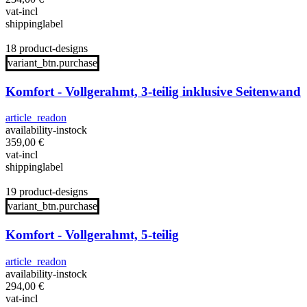
vat-incl
shippinglabel
18 product-designs
variant_btn.purchase
Komfort - Vollgerahmt, 3-teilig inklusive Seitenwand
article_readon
availability-instock
359,00
€
vat-incl
shippinglabel
19 product-designs
variant_btn.purchase
Komfort - Vollgerahmt, 5-teilig
article_readon
availability-instock
294,00
€
vat-incl