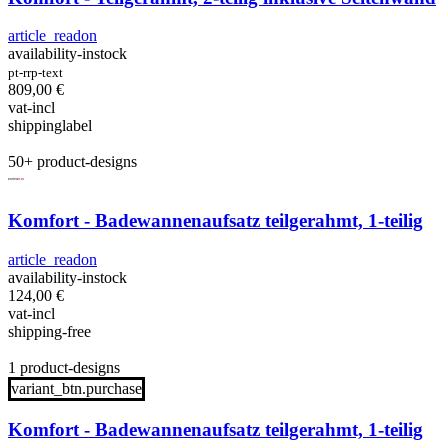
article_readon
availability-instock
pt-rrp-text
809,00
€
vat-incl
shippinglabel
50+ product-designs
Komfort - Badewannenaufsatz teilgerahmt, 1-teilig
article_readon
availability-instock
124,00
€
vat-incl
shipping-free
1 product-designs
variant_btn.purchase
Komfort - Badewannenaufsatz teilgerahmt, 1-teilig