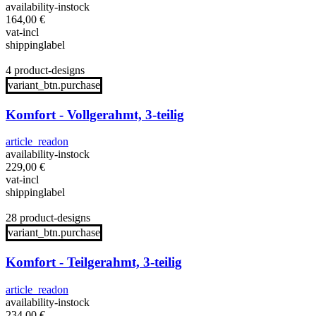
availability-instock
164,00
€
vat-incl
shippinglabel
4 product-designs
variant_btn.purchase
Komfort - Vollgerahmt, 3-teilig
article_readon
availability-instock
229,00
€
vat-incl
shippinglabel
28 product-designs
variant_btn.purchase
Komfort - Teilgerahmt, 3-teilig
article_readon
availability-instock
234,00
€