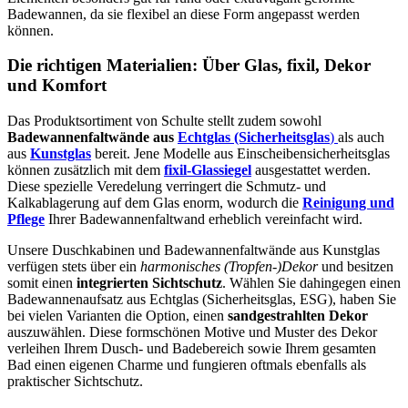
Badewannen, da sie flexibel an diese Form angepasst werden
können.
Die richtigen Materialien: Über Glas, fixil, Dekor
und Komfort
Das Produktsortiment von Schulte stellt zudem sowohl
Badewannenfaltwände aus
Echtglas (Sicherheitsglas
)
als auch
aus
Kunstglas
bereit. Jene Modelle aus Einscheibensicherheitsglas
können zusätzlich mit dem
fixil-Glassiegel
ausgestattet werden.
Diese spezielle Veredelung verringert die Schmutz- und
Kalkablagerung auf dem Glas enorm, wodurch die
Reinigung und
Pflege
Ihrer Badewannenfaltwand erheblich vereinfacht wird.
Unsere Duschkabinen und Badewannenfaltwände aus Kunstglas
verfügen stets über ein
harmonisches (Tropfen-)Dekor
und besitzen
somit einen
integrierten Sichtschutz
. Wählen Sie dahingegen einen
Badewannenaufsatz aus Echtglas (Sicherheitsglas, ESG), haben Sie
bei vielen Varianten die Option, einen
sandgestrahlten Dekor
auszuwählen. Diese formschönen Motive und Muster des Dekor
verleihen Ihrem Dusch- und Badebereich sowie Ihrem gesamten
Bad einen eigenen Charme und fungieren oftmals ebenfalls als
praktischer Sichtschutz.