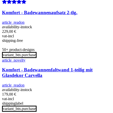
Komfort - Badewannenaufsatz 2-tlg.
article_readon
availability-instock
229,00
€
vat-incl
shipping-free
50+ product-designs
variant_btn.purchase
article_novelty
Komfort - Badewannenfaltwand 1-teilig mit
Glasdekor Carvella
article_readon
availability-instock
179,00
€
vat-incl
shippinglabel
variant_btn.purchase