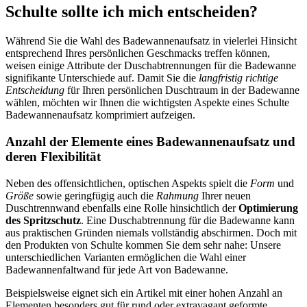
Schulte sollte ich mich entscheiden?
Während Sie die Wahl des Badewannenaufsatz in vielerlei Hinsicht
entsprechend Ihres persönlichen Geschmacks treffen können,
weisen einige Attribute der Duschabtrennungen für die Badewanne
signifikante Unterschiede auf. Damit Sie die
langfristig richtige
Entscheidung
für Ihren persönlichen Duschtraum in der Badewanne
wählen, möchten wir Ihnen die wichtigsten Aspekte eines Schulte
Badewannenaufsatz komprimiert aufzeigen.
Anzahl der Elemente eines Badewannenaufsatz und
deren Flexibilität
Neben des offensichtlichen, optischen Aspekts spielt die
Form
und
Größe
sowie geringfügig auch die
Rahmung
Ihrer neuen
Duschtrennwand ebenfalls eine Rolle hinsichtlich der
Optimierung
des Spritzschutz
. Eine Duschabtrennung für die Badewanne kann
aus praktischen Gründen niemals vollständig abschirmen. Doch mit
den Produkten von Schulte kommen Sie dem sehr nahe: Unsere
unterschiedlichen Varianten ermöglichen die Wahl einer
Badewannenfaltwand für jede Art von Badewanne.
Beispielsweise eignet sich ein Artikel mit einer hohen Anzahl an
Elementen besonders gut für rund oder extravagant geformte