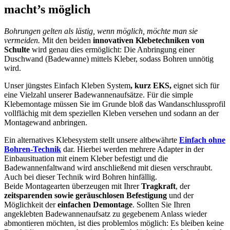
macht’s möglich
Bohrungen gelten als lästig, wenn möglich, möchte man sie
vermeiden.
Mit den beiden
innovativen Klebetechniken von
Schulte
wird genau dies ermöglicht: Die Anbringung einer
Duschwand (Badewanne) mittels Kleber, sodass Bohren unnötig
wird.
Unser jüngstes Einfach Kleben System
, kurz EKS,
eignet sich für
eine Vielzahl unserer Badewannenaufsätze. Für die simple
Klebemontage müssen Sie im Grunde bloß das Wandanschlussprofil
vollflächig mit dem speziellen Kleben versehen und sodann an der
Montagewand anbringen.
Ein alternatives Klebesystem stellt unsere altbewährte
Einfach ohne
Bohren-Technik
dar. Hierbei werden mehrere Adapter in der
Einbausituation mit einem Kleber befestigt und die
Badewannenfaltwand wird anschließend mit diesen verschraubt.
Auch bei dieser Technik wird Bohren hinfällig.
Beide Montagearten überzeugen mit Ihrer
Tragkraft
, der
zeitsparenden sowie geräuschlosen Befestigung
und der
Möglichkeit der
einfachen Demontage
. Sollten Sie Ihren
angeklebten Badewannenaufsatz zu gegebenem Anlass wieder
abmontieren möchten, ist dies problemlos möglich: Es bleiben keine